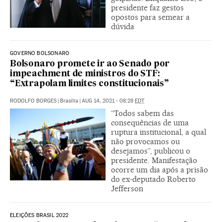
presidente faz gestos
opostos para semear a
dúvida
GOVERNO BOLSONARO
Bolsonaro promete ir ao Senado por
impeachment de ministros do STF:
“Extrapolam limites constitucionais”
RODOLFO BORGES
|
Brasília
|
AUG 14, 2021 - 08:28
EDT
“Todos sabem das
consequências de uma
ruptura institucional, a qual
não provocamos ou
desejamos”, publicou o
presidente. Manifestação
ocorre um dia após a prisão
do ex-deputado Roberto
Jefferson
ELEIÇÕES BRASIL 2022