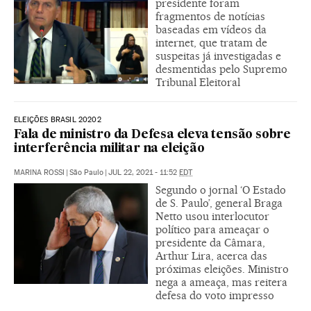
presidente foram
fragmentos de notícias
baseadas em vídeos da
internet, que tratam de
suspeitas já investigadas e
desmentidas pelo Supremo
Tribunal Eleitoral
ELEIÇÕES BRASIL 20202
Fala de ministro da Defesa eleva tensão sobre
interferência militar na eleição
MARINA ROSSI
|
São Paulo
|
JUL 22, 2021 - 11:52
EDT
Segundo o jornal ‘O Estado
de S. Paulo’, general Braga
Netto usou interlocutor
político para ameaçar o
presidente da Câmara,
Arthur Lira, acerca das
próximas eleições. Ministro
nega a ameaça, mas reitera
defesa do voto impresso