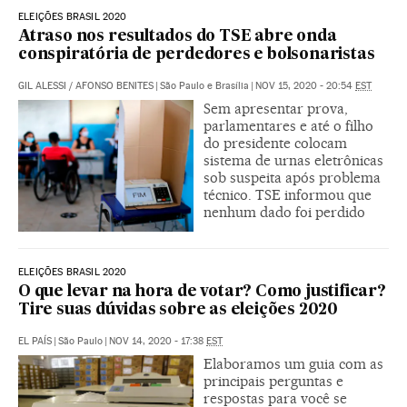
ELEIÇÕES BRASIL 2020
Atraso nos resultados do TSE abre onda
conspiratória de perdedores e bolsonaristas
GIL ALESSI
/
AFONSO BENITES
|
São Paulo e Brasília
|
NOV 15, 2020 - 20:54
EST
Sem apresentar prova,
parlamentares e até o filho
do presidente colocam
sistema de urnas eletrônicas
sob suspeita após problema
técnico. TSE informou que
nenhum dado foi perdido
ELEIÇÕES BRASIL 2020
O que levar na hora de votar? Como justificar?
Tire suas dúvidas sobre as eleições 2020
EL PAÍS
|
São Paulo
|
NOV 14, 2020 - 17:38
EST
Elaboramos um guia com as
principais perguntas e
respostas para você se