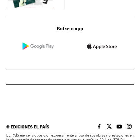
Baixe o app
©
EDICIONES EL PAÍS
EL PAÍS BRASIL EN
EL PAÍS BRASI
EL PAÍS B
EL PA
EL PAÍS ejerce la oposición expresa frente al uso de sus obras y prestaciones en