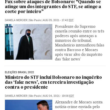
Fux sobre ataques de Bolsonaro: “Quando se
atinge um dos integrantes do STF, se atinge a
corte por inteiro”
DANIELA MERCIER
|
São Paulo
|
AUG 05, 2021 - 17:42
EDT
Presidente do Supremo
cancela reunião entre os três
poderes após ameaças a
ministros do tribunal.
Mandatário intensificou falas
contra Barroso e Moraes
após virar alvo do inquérito
das ‘fake news’
ELEIÇÕES BRASIL 2022
Ministro do STF inclui Bolsonaro no inquérito
das ‘fake news’, em terceira investigação
contra o presidente
DANIELA MERCIER
|
São Paulo
|
AUG 04, 2021 - 19:08
EDT
Alexandre de Moraes aceita
notícia-crime enviada pelo