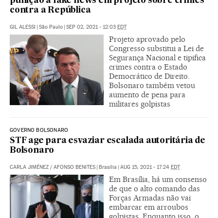
punição a fake news em projeto sobre crimes
contra a República
GIL ALESSI
|
São Paulo
|
SEP 02, 2021 - 12:03
EDT
Projeto aprovado pelo
Congresso substitui a Lei de
Segurança Nacional e tipifica
crimes contra o Estado
Democrático de Direito.
Bolsonaro também vetou
aumento de pena para
militares golpistas
GOVERNO BOLSONARO
STF age para esvaziar escalada autoritária de
Bolsonaro
CARLA JIMÉNEZ
/
AFONSO BENITES
|
Brasília
|
AUG 15, 2021 - 17:24
EDT
Em Brasília, há um consenso
de que o alto comando das
Forças Armadas não vai
embarcar em arroubos
golpistas. Enquanto isso, o