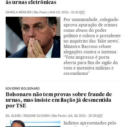
às urnas eletrônicas
DANIELA MERCIER
|
São Paulo
|
AUG 02, 2021 - 21:10
EDT
Por unanimidade, colegiado
aprova apuração de crimes
como abuso do poder
político e coloca o presidente
no inquérito das ‘fake news’.
Ministro Barroso rebate
alegações contra o sistema:
“Voto impresso é porta
aberta para fim do sigilo do
voto e incentiva milícias e
coronelismo”
GOVERNO BOLSONARO
Bolsonaro não tem provas sobre fraude de
urnas, mas insiste em ilação já desmentida
por TSE
GIL ALESSI
/
REGIANE OLIVEIRA
|
São Paulo
|
JUL 29, 2021 - 20:29
EDT
Indícios apresentados pelo