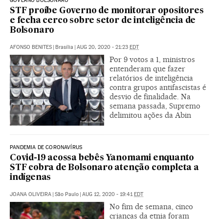
GOVERNO BOLSONARO
STF proíbe Governo de monitorar opositores
e fecha cerco sobre setor de inteligência de
Bolsonaro
AFONSO BENITES
|
Brasília
|
AUG 20, 2020 - 21:23
EDT
Por 9 votos a 1, ministros
entenderam que fazer
relatórios de inteligência
contra grupos antifascistas é
desvio de finalidade. Na
semana passada, Supremo
delimitou ações da Abin
PANDEMIA DE CORONAVÍRUS
Covid-19 acossa bebês Yanomami enquanto
STF cobra de Bolsonaro atenção completa a
indígenas
JOANA OLIVEIRA
|
São Paulo
|
AUG 12, 2020 - 19:41
EDT
No fim de semana, cinco
crianças da etnia foram