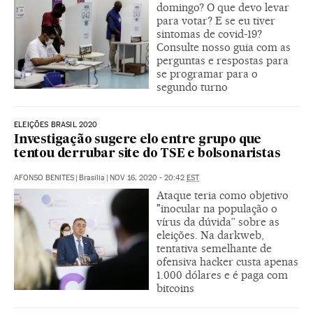
domingo? O que devo levar
para votar? E se eu tiver
sintomas de covid-19?
Consulte nosso guia com as
perguntas e respostas para
se programar para o
segundo turno
ELEIÇÕES BRASIL 2020
Investigação sugere elo entre grupo que
tentou derrubar site do TSE e bolsonaristas
AFONSO BENITES
|
Brasília
|
NOV 16, 2020 - 20:42
EST
Ataque teria como objetivo
"inocular na população o
vírus da dúvida” sobre as
eleições. Na darkweb,
tentativa semelhante de
ofensiva hacker custa apenas
1.000 dólares e é paga com
bitcoins