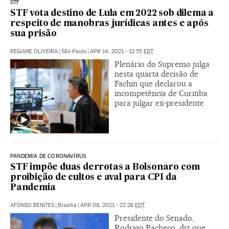
STF
STF vota destino de Lula em 2022 sob dilema a
respeito de manobras jurídicas antes e após
sua prisão
REGIANE OLIVEIRA
|
São Paulo
|
APR 14, 2021 - 12:55
EDT
Plenário do Supremo julga
nesta quarta decisão de
Fachin que declarou a
incompetência de Curitiba
para julgar ex-presidente
PANDEMIA DE CORONAVÍRUS
STF impõe duas derrotas a Bolsonaro com
proibição de cultos e aval para CPI da
Pandemia
AFONSO BENITES
|
Brasília
|
APR 08, 2021 - 22:26
EDT
Presidente do Senado,
Rodrigo Pacheco, diz que