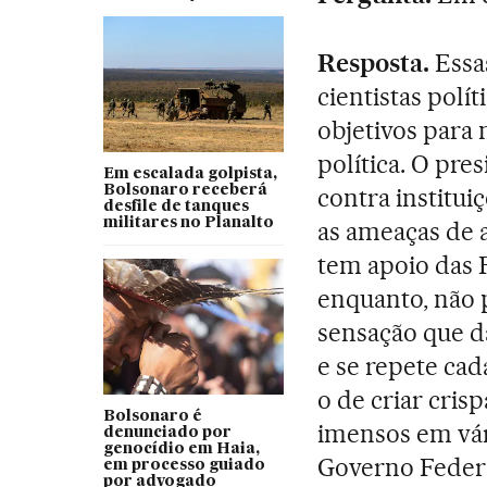
Resposta.
Essas
cientistas polí
objetivos para
política. O pre
Em escalada golpista,
Bolsonaro receberá
contra institui
desfile de tanques
militares no Planalto
as ameaças de 
tem apoio das 
enquanto, não 
sensação que d
e se repete cad
o de criar cris
Bolsonaro é
imensos em vá
denunciado por
genocídio em Haia,
Governo Federal
em processo guiado
por advogado