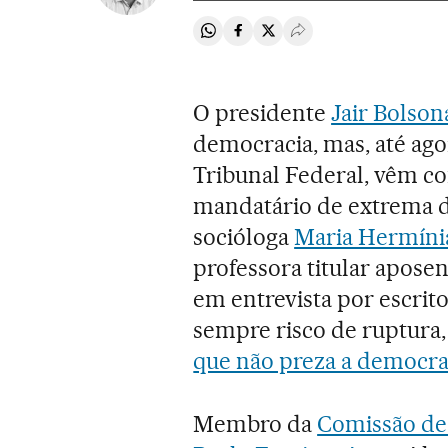
Compartir en Whatsapp
Compartir en Facebook
Compartir en Twitter
Desplegar Redes Soci
O presidente
Jair Bolson
democracia, mas, até ago
Tribunal Federal, vêm c
mandatário de extrema dir
socióloga
Maria Hermíni
professora titular apose
em entrevista por escrito
sempre risco de ruptura,
que não preza a democra
Membro da
Comissão de