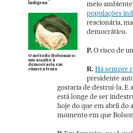
meio ambiente,
indígena
populações ind
reacionária, ma
democrático.
P.
O risco de u
O método Bolsonaro:
um assalto à
democracia em
R.
Há sempre r
câmera lenta
presidente aut
gostaria de destruí-la. E
está longe de ser indestru
hoje do que em abril do 
momento em que Bolsona