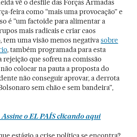
eida vê o desfile das Forças Armadas
rça-feira como “mais uma provocação” e
so é ”um factoide para alimentar a
rupos mais radicais e criar caos
vo, tem uma visão menos negativa
sobre
rio
, também programada para esta
a rejeição que sofreu na comissão
 não colocar na pauta a proposta do
idente não conseguir aprovar, a derrota
 Bolsonaro sem chão e sem bandeira”,
 Assine o EL PAÍS clicando aqui
ue estágio a crise política se encontra?