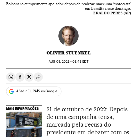
Bolsonaro cumprimenta apoiador depois de realizar mais uma 'motociata'
em Brasília neste domingo.
ERALDO PERES (AP)
OLIVER STUENKEL
AUG
09, 2021 - 08:48
EDT
Compartir en Whatsapp
Compartir en Facebook
Compartir en Twitter
Desplegar Redes Sociales
Añadir EL PAÍS en Google
31 de outubro de 2022: Depois
MAIS INFORMAÇÕES
de uma campanha tensa,
marcada pela recusa do
presidente em debater com os