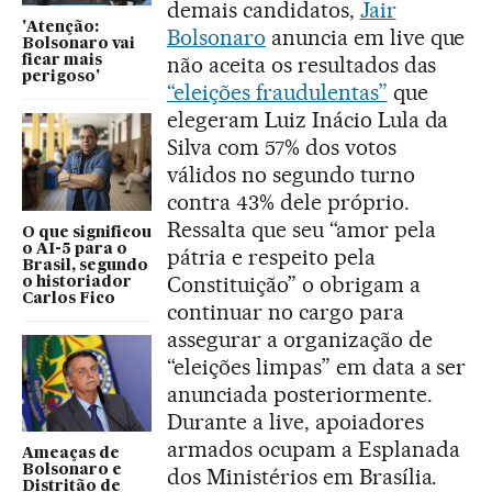
demais candidatos,
Jair
'Atenção:
Bolsonaro
anuncia em live que
Bolsonaro vai
não aceita os resultados das
ficar mais
perigoso'
“eleições fraudulentas”
que
elegeram Luiz Inácio Lula da
Silva com 57% dos votos
válidos no segundo turno
contra 43% dele próprio.
Ressalta que seu “amor pela
O que significou
o AI-5 para o
pátria e respeito pela
Brasil, segundo
Constituição” o obrigam a
o historiador
Carlos Fico
continuar no cargo para
assegurar a organização de
“eleições limpas” em data a ser
anunciada posteriormente.
Durante a live, apoiadores
armados ocupam a Esplanada
Ameaças de
Bolsonaro e
dos Ministérios em Brasília.
Distritão de