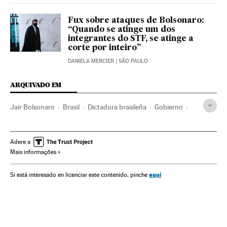
Fux sobre ataques de Bolsonaro:
“Quando se atinge um dos
integrantes do STF, se atinge a
corte por inteiro”
DANIELA MERCIER
| SÃO PAULO
ARQUIVADO EM
Jair Bolsonaro
Brasil
Dictadura brasileña
Gobierno
Democracia
Elecciones
Elecciones Brasil 2022
Elecciones Brasil
ONU
Voto (Cantabria)
Política
Adere a
Mais informações
Relaciones comerciales
Relaciones internacionales
aquí
Si está interesado en licenciar este contenido, pinche