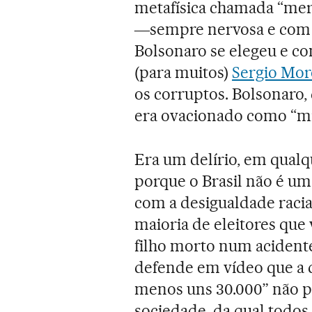
metafísica chamada “merc
―sempre nervosa e com 
Bolsonaro se elegeu e c
(para muitos)
Sergio Mor
os corruptos. Bolsonaro,
era ovacionado como “mit
Era um delírio, em qualqu
porque o Brasil não é um
com a desigualdade racia
maioria de eleitores que
filho morto num acidente
defende em vídeo que a d
menos uns 30.000” não p
sociedade, da qual todo