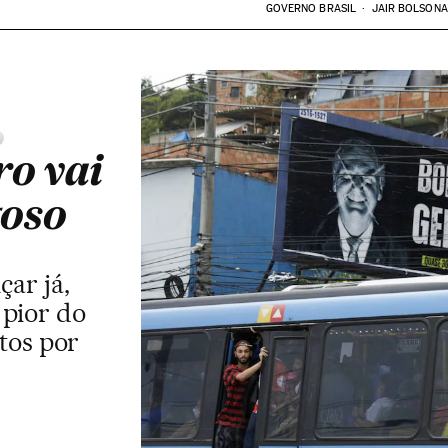
GOVERNO BRASIL
JAIR BOLSON
ro vai
goso
ar já,
 pior do
tos por