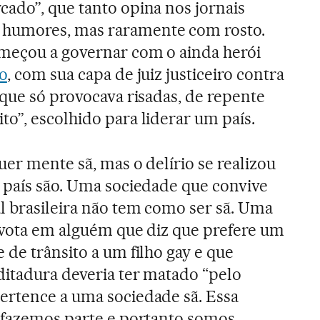
ado”, que tanto opina nos jornais
humores, mas raramente com rosto.
omeçou a governar com o ainda herói
o
, com sua capa de juiz justiceiro contra
 que só provocava risadas, de repente
o”, escolhido para liderar um país.
er mente sã, mas o delírio se realizou
 país são. Uma sociedade que convive
l brasileira não tem como ser sã. Uma
 vota em alguém que diz que prefere um
 de trânsito a um filho gay e que
itadura deveria ter matado “pelo
ertence a uma sociedade sã. Essa
s fazemos parte e portanto somos