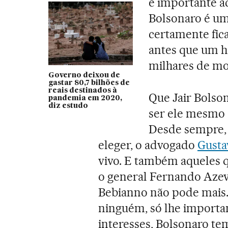
é importante a
Bolsonaro é um
certamente fic
antes que um h
milhares de mo
Governo deixou de
gastar 80,7 bilhões de
reais destinados à
Que Jair Bolso
pandemia em 2020,
diz estudo
ser ele mesmo e
Desde sempre, e
eleger, o advogado
Gusta
vivo. E também aqueles 
o general Fernando Azeve
Bebianno não pode mais.
ninguém, só lhe importam
interesses, Bolsonaro te