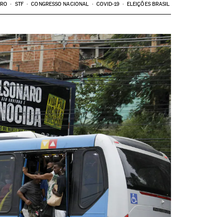
ARO
STF
CONGRESSO NACIONAL
COVID-19
ELEIÇÕES BRASIL