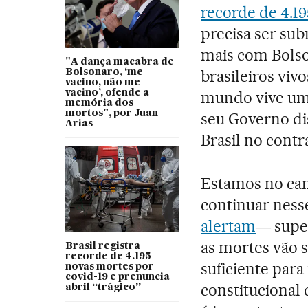
recorde de 4.1
precisa ser su
mais com Bols
"A dança macabra de
brasileiros viv
Bolsonaro, ‘me
vacino, não me
vacino’, ofende a
mundo vive um
memória dos
mortos", por Juan
seu Governo di
Arias
Brasil no cont
Estamos no cam
continuar ne
alertam
― supe
as mortes vão s
Brasil registra
recorde de 4.195
suficiente par
novas mortes por
covid-19 e prenuncia
constitucional
abril “trágico”