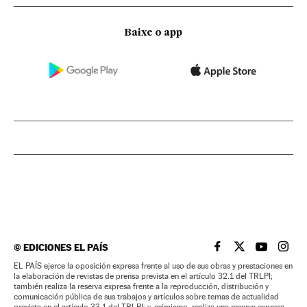
Baixe o app
©
EDICIONES EL PAÍS
EL PAÍS BRASIL EN
EL PAÍS BRASI
EL PAÍS B
EL PA
EL PAÍS ejerce la oposición expresa frente al uso de sus obras y prestaciones en
la elaboración de revistas de prensa prevista en el artículo 32.1 del TRLPI;
también realiza la reserva expresa frente a la reproducción, distribución y
comunicación pública de sus trabajos y artículos sobre temas de actualidad
prevista en el artículo 33.1 del TRLPI; y, asimismo, realiza una reserva expresa