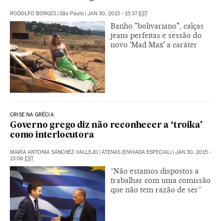
RODOLFO BORGES
|
São Paulo
|
JAN 30, 2015 - 15:37
EST
Banho "bolivariano", calças
jeans perfeitas e sessão do
novo 'Mad Max' a caráter
CRISE NA GRÉCIA
Governo grego diz não reconhecer a ‘troika’
como interlocutora
MARÍA ANTONIA SÁNCHEZ-VALLEJO
|
ATENAS (ENVIADA ESPECIAL)
|
JAN 30, 2015 -
13:06
EST
“Não estamos dispostos a
trabalhar com uma comissão
que não tem razão de ser”