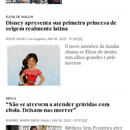
ELENA DE AVALOR
Disney apresenta sua primeira princesa de
origem realmente latina
ROCÍO AYUSO
|
Los Angeles
|
JAN 30, 2015 - 07:19
EST
O novo membro da família
chama-se Elena de Avalor,
tem olhos grandes e pele
morena
EBOLA
“Não se atrevem a atender grávidas com
ebola. Deixam-nas morrer”
MARIBEL MARÍN YARZA
|
Madri
|
JAN 30, 2015 - 05:57
EST
Médicos Sem Fronteira abre