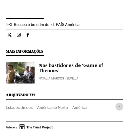
Receba o boletim do EL PAÍS América
Cultura El País Brasil en Twitter
Cultura El País Brasil en Instagram
Cultura El País Brasil en Facebook
MAIS INFORMAÇÕES
Nos bastidores de ‘Game of
Thrones’
NATALIA MARCOS
| SEVILLA
ARQUIVADO EM
Estados Unidos
América do Norte
América
Game of Thrones
Série fantasia
Séries americanas
HBO
Gêneros séries
Séries tv
Programa tv
Adere a