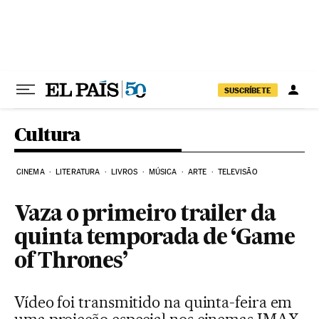
Pular para o conteúdo
SUSCRÍBETE
Cultura
CINEMA
LITERATURA
LIVROS
MÚSICA
ARTE
TELEVISÃO
Vaza o primeiro trailer da
quinta temporada de ‘Game
of Thrones’
Vídeo foi transmitido na quinta-feira em