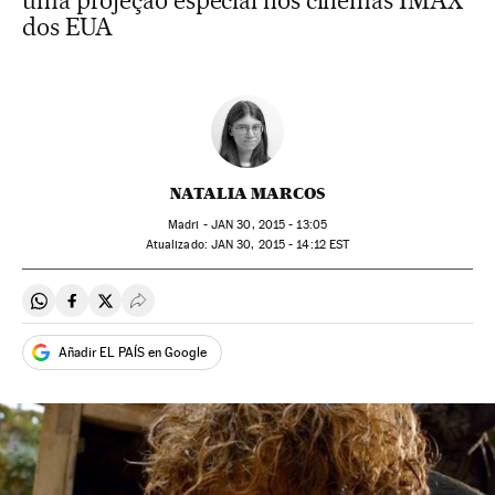
uma projeção especial nos cinemas IMAX
dos EUA
NATALIA MARCOS
Madri -
JAN
30, 2015 - 13:05
atualizado:
JAN
30, 2015 - 14:12
EST
Compartir en Whatsapp
Compartir en Facebook
Compartir en Twitter
Desplegar Redes Sociales
Añadir EL PAÍS en Google