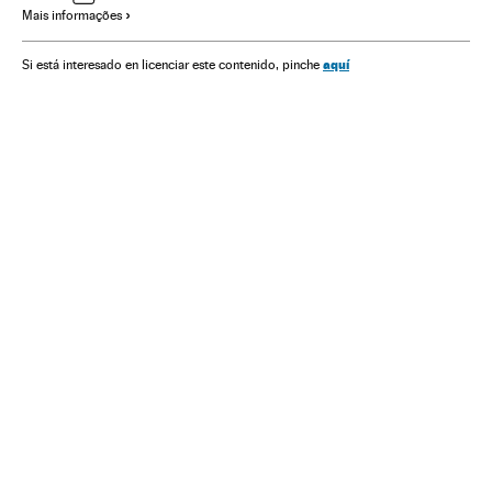
Mais informações
Programação
Televisão
Meios comunicação
Comunicação
aquí
Si está interesado en licenciar este contenido, pinche