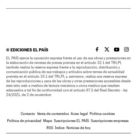
©
EDICIONES EL PAÍS
EL PAÍS BRASIL EN
EL PAÍS BRASI
EL PAÍS B
EL PA
EL PAÍS ejerce la oposición expresa frente al uso de sus obras y prestaciones en
la elaboración de revistas de prensa prevista en el artículo 32.1 del TRLPI;
también realiza la reserva expresa frente a la reproducción, distribución y
comunicación pública de sus trabajos y artículos sobre temas de actualidad
prevista en el artículo 33.1 del TRLPI; y, asimismo, realiza una reserva expresa
de las reproducciones y usos de las obras y otras prestaciones accesibles desde
este sitio web a medios de lectura mecánica u otros medios que resulten
adecuados a tal fin de conformidad con el artículo 67.3 del Real Decreto - ley
24/2021, de 2 de noviembre
Contacto
Venta de contenidos
Aviso legal
Política cookies
Política de privacidad
Mapa
Suscripciones EL PAÍS
Suscripciones empresas
RSS
Índice
Noticias de hoy