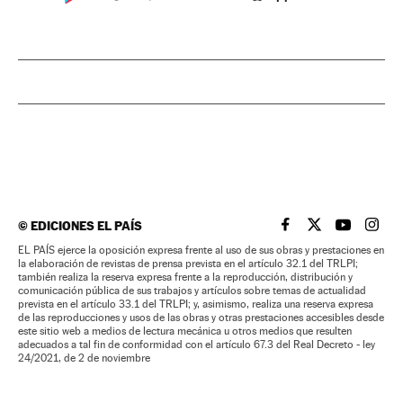
©
EDICIONES EL PAÍS
EL PAÍS BRASIL EN
EL PAÍS BRASI
EL PAÍS B
EL PA
EL PAÍS ejerce la oposición expresa frente al uso de sus obras y prestaciones en
la elaboración de revistas de prensa prevista en el artículo 32.1 del TRLPI;
también realiza la reserva expresa frente a la reproducción, distribución y
comunicación pública de sus trabajos y artículos sobre temas de actualidad
prevista en el artículo 33.1 del TRLPI; y, asimismo, realiza una reserva expresa
de las reproducciones y usos de las obras y otras prestaciones accesibles desde
este sitio web a medios de lectura mecánica u otros medios que resulten
adecuados a tal fin de conformidad con el artículo 67.3 del Real Decreto - ley
24/2021, de 2 de noviembre