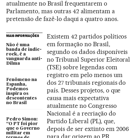
atualmente no Brasil frequentarem o
Parlamento, mas outras 42 alimentam a
pretensão de fazê-lo daqui a quatro anos.
Existem 42 partidos políticos
MAIS INFORMAÇÕES
em formação no Brasil,
Não é uma
banda de indie-
segundo os dados disponíveis
rock, é a
no Tribunal Superior Eleitoral
vanguarda anti-
Dilma
(TSE) sobre legendas com
registro em pelo menos um
Fenômeno na
dos 27 tribunais regionais do
Espanha,
país. Desses projetos, o que
Podemos
inspira os
causa mais expectativa
descontentes
no Brasil
atualmente no Congresso
Nacional é a recriação do
Pedro Simon:
Partido Liberal (PL), que,
“O PT foi pior
depois de ser extinto em 2006
que o Governo
militar em
para dar origem ao PR,
termos de