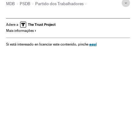
MDB
PSDB
Partido dos Trabalhadores
Congresso Nacional
Brasil
América do Sul
América Latina
Parlamento
Partidos políticos
Adere a
Mais informações
América
Política
Gilberto Kassab
aquí
Si está interesado en licenciar este contenido, pinche