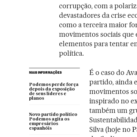
corrupção, com a polariz
devastadores da crise e
como a terceira maior for
movimentos sociais que
elementos para tentar e
política.
É o caso do Av
MAIS INFORMAÇÕES
partido, ainda
Podemos perde força
depois da exposição
movimentos soc
de seus líderes e
planos
inspirado no e
também um gru
Novo partido político
Sustentabilida
Podemos agita os
empresários
Silva (hoje no 
espanhóis