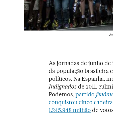
At
As jornadas de junho de
da população brasileira c
políticos. Na Espanha, 
Indignados
de 2011, culm
Podemos,
partido
fenôm
conquistou cinco cadeir
1.245.948 milhão
de votos