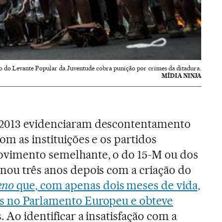
o do Levante Popular da Juventude cobra punição por crimes da ditadura.
MÍDIA NINJA
 2013 evidenciaram descontentamento
om as instituições e os partidos
movimento semelhante, o do 15-M ou dos
inou três anos depois com a criação do
eno
que, com apenas dois meses de vida,
as no Parlamento Europeu e obteve
. Ao identificar a insatisfação com a