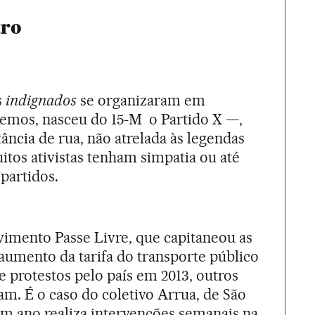
tro
s
indignados
se organizaram em
emos, nasceu do 15-M o Partido X —,
itância de rua, não atrelada às legendas
itos ativistas tenham simpatia ou até
partidos.
mento Passe Livre, que capitaneou as
aumento da tarifa do transporte público
 protestos pelo país em 2013, outros
m. É o caso do coletivo Arrua, de São
um ano realiza intervenções semanais na