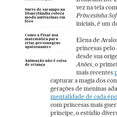
vez na tela com
Surto de sarampo na
Disneylândia coloca
Princesinha Sof
moda antivacinas em
foco
iniciais, é um 
Como a Pixar usa
Elena de Aval
matemática para
criar personagens
princesas pelo
apaixonantes
desde sua ori
Animação não é coisa
Anões
, o prime
de criança
mais recentes
capturar a magia dos con
gerações de meninas ad
mentalidade de cada ép
com princesas mais guer
príncipe, o estúdio diver