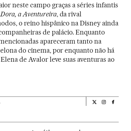
ior neste campo graças a séries infantis
o
Dora, a Aventureira
, da rival
odos, o reino hispânico na Disney ainda
s companheiras de palácio. Enquanto
s mencionadas apareceram tanto na
telona do cinema, por enquanto não há
 Elena de Avalor leve suas aventuras ao
a
Cultura El País Bra
Cultura El Pa
Cultura 