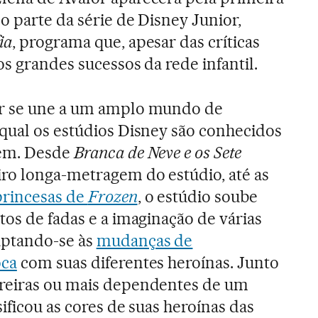
o parte da série de Disney Junior,
ia
, programa que, apesar das críticas
dos grandes sucessos da rede infantil.
or se une a um amplo mundo de
 qual os estúdios Disney são conhecidos
gem. Desde
Branca de Neve e os Sete
iro longa-metragem do estúdio, até as
princesas de
Frozen
, o estúdio soube
tos de fadas e a imaginação de várias
aptando-se às
mudanças de
oca
com suas diferentes heroínas. Junto
reiras ou mais dependentes de um
sificou as cores de suas heroínas das