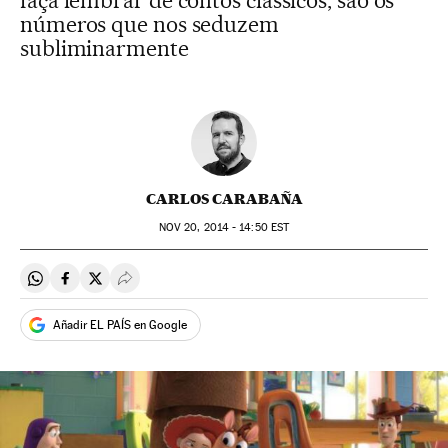
faça lembrar de contos clássicos, são os
números que nos seduzem
subliminarmente
CARLOS CARABAÑA
NOV
20, 2014 - 14:50
EST
Compartir en Whatsapp
Compartir en Facebook
Compartir en Twitter
Desplegar Redes Sociales
Añadir EL PAÍS en Google