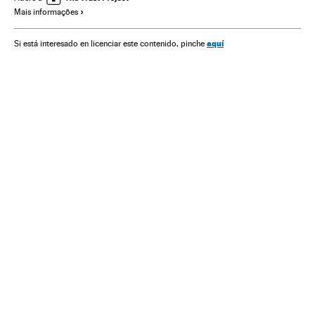
Mais informações
Cinema dos Estados Unidos
Programa tv
Cinema
Empresas
Comunicação
Ciência
Icon
aquí
Si está interesado en licenciar este contenido, pinche