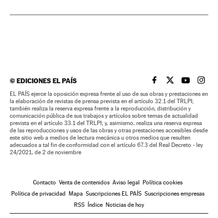
©
EDICIONES EL PAÍS
EL PAÍS BRASIL EN
EL PAÍS BRASI
EL PAÍS B
EL PA
EL PAÍS ejerce la oposición expresa frente al uso de sus obras y prestaciones en
la elaboración de revistas de prensa prevista en el artículo 32.1 del TRLPI;
también realiza la reserva expresa frente a la reproducción, distribución y
comunicación pública de sus trabajos y artículos sobre temas de actualidad
prevista en el artículo 33.1 del TRLPI; y, asimismo, realiza una reserva expresa
de las reproducciones y usos de las obras y otras prestaciones accesibles desde
este sitio web a medios de lectura mecánica u otros medios que resulten
adecuados a tal fin de conformidad con el artículo 67.3 del Real Decreto - ley
24/2021, de 2 de noviembre
Contacto
Venta de contenidos
Aviso legal
Política cookies
Política de privacidad
Mapa
Suscripciones EL PAÍS
Suscripciones empresas
RSS
Índice
Noticias de hoy