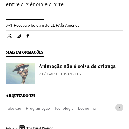
entre a ciência e a arte.
Receba o boletim do EL PAÍS América
Cultura El País Brasil en Twitter
Cultura El País Brasil en Instagram
Cultura El País Brasil en Facebook
MAIS INFORMAÇÕES
Animação não é coisa de criança
ROCÍO AYUSO
| LOS ANGELES
ARQUIVADO EM
Televisão
Programação
Tecnologia
Economia
Meios comunicação
Pixar
Cinema 3D
Factoría Disney
Desenhos animados
Animação
Adere a