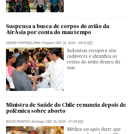
Suspensa a busca de corpos do avião da
AirAsia por conta do mau tempo
XAVIER FONTDEGLÒRIA
|
Pequim
|
DEC 31, 2014 - 09:12
EST
Indonésia recupera seis
cadáveres e identifica os
restos do avião dentro do
mar
Ministra de Saúde do Chile renuncia depois de
polêmica sobre aborto
ROCÍO MONTES
|
Santiago
|
DEC 31, 2014 - 07:06
EST
Médica sai após dizer que