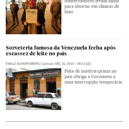
conservadores levam filhas
para abortar em clínicas de
luxo
Sorveteria famosa da Venezuela fecha após
escassez de leite no país
EWALD SCHARFENBERG
|
Caracas
|
DEC 31, 2014 - 06:01
EST
Falta de matéria-prima no
país obriga a Coromoto a
uma interrupção temporária