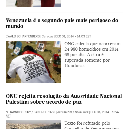
Venezuela é o segundo país mais perigoso do
mundo
EWALD SCHARFENBERG
|
Caracas
|
DEC 31, 2014 - 14:03
EST
ONG calcula que ocorreram
24.980 homicídios em 2014,
68 por dia. A cifra é
superada somente por
Honduras.
ONU rejeita resolução da Autoridade Nacional
Palestina sobre acordo de paz
N. TARNOPOLSKY
/
SANDRO POZZI
|
Jerusalém / Nova York
|
DEC 31, 2014 - 13:47
EST
Texto foi refutado pelo
Conselho de Segurança por