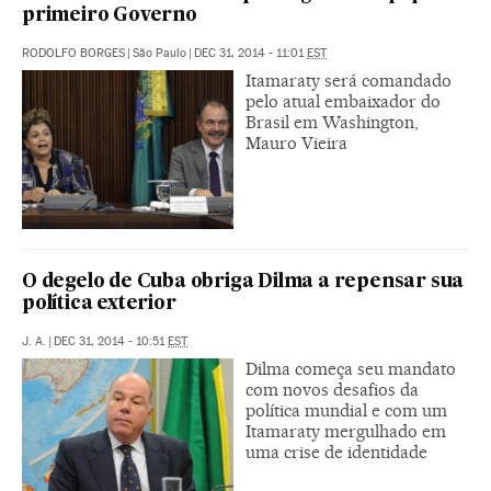
primeiro Governo
RODOLFO BORGES
|
São Paulo
|
DEC 31, 2014 - 11:01
EST
Itamaraty será comandado
pelo atual embaixador do
Brasil em Washington,
Mauro Vieira
O degelo de Cuba obriga Dilma a repensar sua
política exterior
J. A.
|
DEC 31, 2014 - 10:51
EST
Dilma começa seu mandato
com novos desafios da
política mundial e com um
Itamaraty mergulhado em
uma crise de identidade