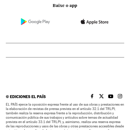
Baixe o app
©
EDICIONES EL PAÍS
EL PAÍS BRASIL EN
EL PAÍS BRASI
EL PAÍS B
EL PA
EL PAÍS ejerce la oposición expresa frente al uso de sus obras y prestaciones en
la elaboración de revistas de prensa prevista en el artículo 32.1 del TRLPI;
también realiza la reserva expresa frente a la reproducción, distribución y
comunicación pública de sus trabajos y artículos sobre temas de actualidad
prevista en el artículo 33.1 del TRLPI; y, asimismo, realiza una reserva expresa
de las reproducciones y usos de las obras y otras prestaciones accesibles desde