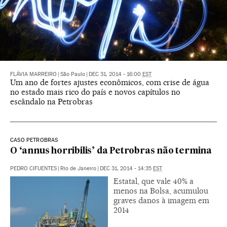
FLÁVIA MARREIRO
|
São Paulo
|
DEC 31, 2014 - 16:00
EST
Um ano de fortes ajustes econômicos, com crise de água
no estado mais rico do país e novos capítulos no
escândalo na Petrobras
CASO PETROBRAS
O ‘annus horribilis’ da Petrobras não termina
PEDRO CIFUENTES
|
Rio de Janeiro
|
DEC 31, 2014 - 14:35
EST
Estatal, que vale 40% a
menos na Bolsa, acumulou
graves danos à imagem em
2014