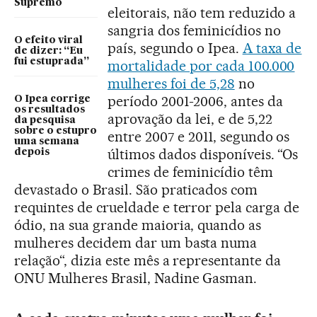
Supremo
eleitorais, não tem reduzido a
sangria dos feminicídios no
O efeito viral
país, segundo o Ipea.
A taxa de
de dizer: “Eu
fui estuprada”
mortalidade por cada 100.000
mulheres foi de 5,28
no
período 2001-2006, antes da
O Ipea corrige
os resultados
aprovação da lei, e de 5,22
da pesquisa
sobre o estupro
entre 2007 e 2011, segundo os
uma semana
últimos dados disponíveis. “Os
depois
crimes de feminicídio têm
devastado o Brasil. São praticados com
requintes de crueldade e terror pela carga de
ódio, na sua grande maioria, quando as
mulheres decidem dar um basta numa
relação“, dizia este mês a representante da
ONU Mulheres Brasil, Nadine Gasman.