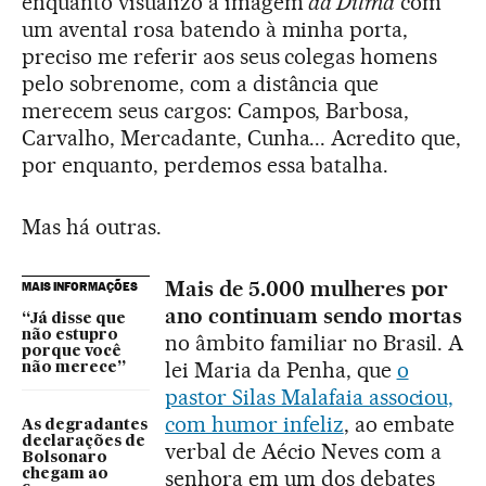
enquanto visualizo a imagem
da Dilma
com
um avental rosa batendo à minha porta,
preciso me referir aos seus colegas homens
pelo sobrenome, com a distância que
merecem seus cargos: Campos, Barbosa,
Carvalho, Mercadante, Cunha... Acredito que,
por enquanto, perdemos essa batalha.
Mas há outras.
Mais de 5.000 mulheres por
MAIS INFORMAÇÕES
ano continuam sendo mortas
“Já disse que
não estupro
no âmbito familiar no Brasil. A
porque você
lei Maria da Penha, que
o
não merece”
pastor Silas Malafaia associou,
com humor infeliz
, ao embate
As degradantes
declarações de
verbal de Aécio Neves com a
Bolsonaro
senhora em um dos debates
chegam ao