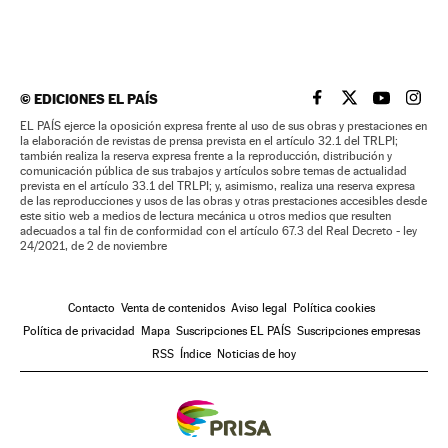
©
EDICIONES EL PAÍS
EL PAÍS BRASIL EN
EL PAÍS BRASI
EL PAÍS B
EL PA
EL PAÍS ejerce la oposición expresa frente al uso de sus obras y prestaciones en
la elaboración de revistas de prensa prevista en el artículo 32.1 del TRLPI;
también realiza la reserva expresa frente a la reproducción, distribución y
comunicación pública de sus trabajos y artículos sobre temas de actualidad
prevista en el artículo 33.1 del TRLPI; y, asimismo, realiza una reserva expresa
de las reproducciones y usos de las obras y otras prestaciones accesibles desde
este sitio web a medios de lectura mecánica u otros medios que resulten
adecuados a tal fin de conformidad con el artículo 67.3 del Real Decreto - ley
24/2021, de 2 de noviembre
Contacto
Venta de contenidos
Aviso legal
Política cookies
Política de privacidad
Mapa
Suscripciones EL PAÍS
Suscripciones empresas
RSS
Índice
Noticias de hoy