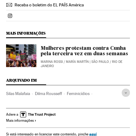
Receba o boletim do EL PAÍS América
Politica El País Brasil en Instagram
MAIS INFORMAÇÕES
Mulheres protestam contra Cunha
pela terceira vez em duas semanas
MARINA ROSSI
/
MARÍA MARTÍN
| SÃO PAULO / RIO DE
JANEIRO
ARQUIVADO EM
Silas Malafaia
Dilma Rousseff
Feminicídios
Partido dos Trabalhadores
Presidente Brasil
Estupro
Violência masculina
Machismo
Feminismo
Adere a
Mais informações
Presidência Brasil
Violência gênero
Agressões sexuais
Brasil
Governo Brasil
Violencia sexual
Direitos mulher
aquí
Si está interesado en licenciar este contenido, pinche