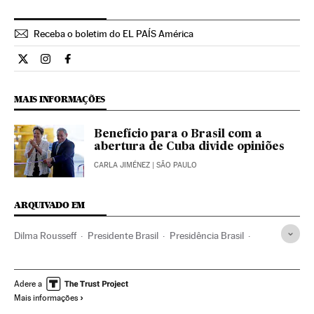
Receba o boletim do EL PAÍS América
Opiniao El País Brasil en Twitter
Opiniao El País Brasil en Instagram
Opiniao El País Brasil en Facebook
MAIS INFORMAÇÕES
Benefício para o Brasil com a
abertura de Cuba divide opiniões
CARLA JIMÉNEZ
| SÃO PAULO
ARQUIVADO EM
Dilma Rousseff
Presidente Brasil
Presidência Brasil
Brasil
Governo Brasil
América do Sul
América Latina
Governo
América
Administração Estado
Adere a
Mais informações
Administração pública
Partido dos Trabalhadores