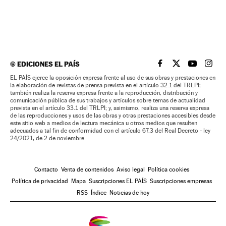
©
EDICIONES EL PAÍS
EL PAÍS BRASIL EN
EL PAÍS BRASI
EL PAÍS B
EL PA
EL PAÍS ejerce la oposición expresa frente al uso de sus obras y prestaciones en
la elaboración de revistas de prensa prevista en el artículo 32.1 del TRLPI;
también realiza la reserva expresa frente a la reproducción, distribución y
comunicación pública de sus trabajos y artículos sobre temas de actualidad
prevista en el artículo 33.1 del TRLPI; y, asimismo, realiza una reserva expresa
de las reproducciones y usos de las obras y otras prestaciones accesibles desde
este sitio web a medios de lectura mecánica u otros medios que resulten
adecuados a tal fin de conformidad con el artículo 67.3 del Real Decreto - ley
24/2021, de 2 de noviembre
Contacto
Venta de contenidos
Aviso legal
Política cookies
Política de privacidad
Mapa
Suscripciones EL PAÍS
Suscripciones empresas
RSS
Índice
Noticias de hoy