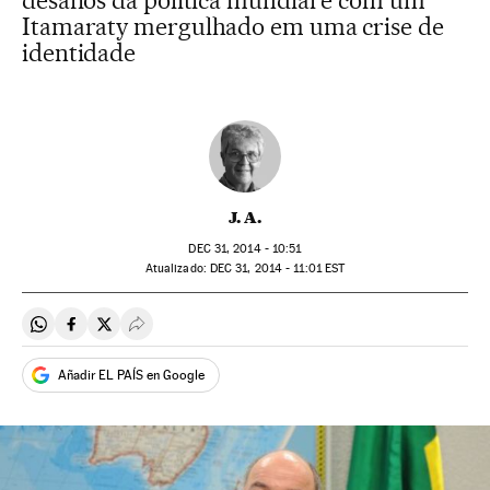
desafios da política mundial e com um
Itamaraty mergulhado em uma crise de
identidade
J. A.
DEC
31, 2014 - 10:51
atualizado:
DEC
31, 2014 - 11:01
EST
Compartir en Whatsapp
Compartir en Facebook
Compartir en Twitter
Desplegar Redes Sociales
Añadir EL PAÍS en Google