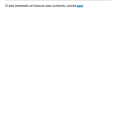
Partidos políticos
Política
aquí
Si está interesado en licenciar este contenido, pinche