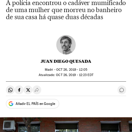
A polícia encontrou o cadáver mumificado
de uma mulher que morreu no banheiro
de sua casa há quase duas décadas
JUAN DIEGO QUESADA
Madri -
OCT
26, 2019 - 12:05
atualizado:
OCT
26, 2019 - 12:23
EDT
Compartir en Whatsapp
Compartir en Facebook
Compartir en Twitter
Desplegar Redes Sociales
Come
Añadir EL PAÍS en Google