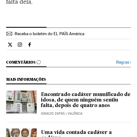
falta dela.
Receba o boletim do EL PAÍS América
Internacional El País Brasil en Twitter
Internacional El País Brasil en Instagram
Internacional El País Brasil en Facebook
COMENTÁRIOS
Regras
›
COMENTÁRIOS
MAIS INFORMAÇÕES
Encontrado cadáver mumificado de
idosa, de quem ninguém sentiu
falta, depois de quatro anos
IGNACIO ZAFRA
| VALÊNCIA
Uma vida contada cadáver a