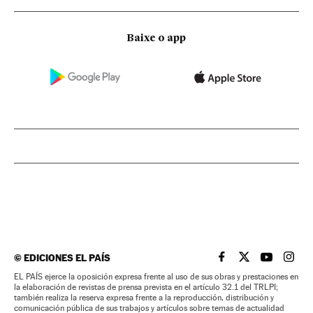
Baixe o app
©
EDICIONES EL PAÍS
EL PAÍS BRASIL EN
EL PAÍS BRASI
EL PAÍS B
EL PA
EL PAÍS ejerce la oposición expresa frente al uso de sus obras y prestaciones en
la elaboración de revistas de prensa prevista en el artículo 32.1 del TRLPI;
también realiza la reserva expresa frente a la reproducción, distribución y
comunicación pública de sus trabajos y artículos sobre temas de actualidad