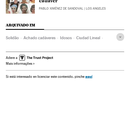
cadáver
PABLO XIMÉNEZ DE SANDOVAL
| LOS ANGELES
ARQUIVADO EM
Solidão
Achado cadáveres
Idosos
Ciudad Lineal
Pessoas desaparecidas
Terceira idade
Prefeitura Madrid
Distritos municipais
Madri
Adere a
Mais informações
Prefeituras
Comunidade de Madrid
Governo municipal
Acontecimentos
Espanha
Administração local
aquí
Si está interesado en licenciar este contenido, pinche
Sociedade