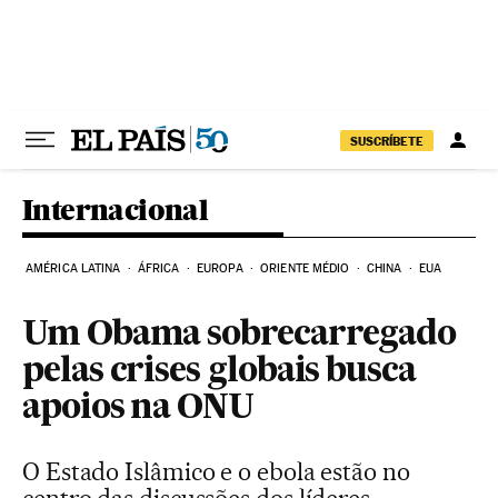
Pular para o conteúdo
SUSCRÍBETE
Internacional
AMÉRICA LATINA
ÁFRICA
EUROPA
ORIENTE MÉDIO
CHINA
EUA
Um Obama sobrecarregado
pelas crises globais busca
apoios na ONU
O Estado Islâmico e o ebola estão no