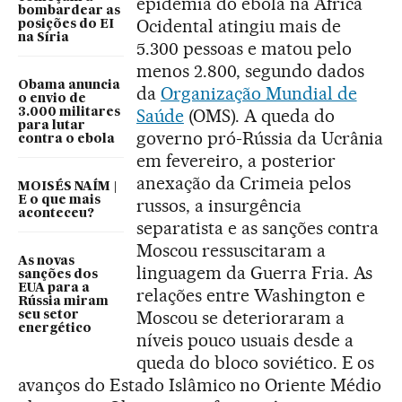
epidemia do ebola na África
bombardear as
Ocidental atingiu mais de
posições do EI
na Síria
5.300 pessoas e matou pelo
menos 2.800, segundo dados
Obama anuncia
da
Organização Mundial de
o envio de
Saúde
(OMS). A queda do
3.000 militares
para lutar
governo pró-Rússia da Ucrânia
contra o ebola
em fevereiro, a posterior
anexação da Crimeia pelos
MOISÉS NAÍM |
E o que mais
russos, a insurgência
aconteceu?
separatista e as sanções contra
Moscou ressuscitaram a
As novas
linguagem da Guerra Fria. As
sanções dos
EUA para a
relações entre Washington e
Rússia miram
Moscou se deterioraram a
seu setor
energético
níveis pouco usuais desde a
queda do bloco soviético. E os
avanços do Estado Islâmico no Oriente Médio