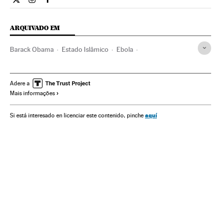
Internacional El País Brasil en Twitter
Internacional El País Brasil en Instagram
Internacional El País Brasil en Facebook
ARQUIVADO EM
Barack Obama
Estado Islâmico
Ebola
Conflito Sunitas e Xiitas
terrorismo islâmico
Epidemia
Islã
ONU
Doenças infecciosas
Grupos terroristas
Adere a
Mais informações
Doenças
Organizações internacionais
Terrorismo
Conflitos
Medicina
Relações exteriores
Religião
Saúde
aquí
Si está interesado en licenciar este contenido, pinche