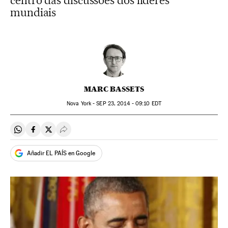
centro das discussões dos líderes
mundiais
MARC BASSETS
Nova York -
SEP
23, 2014 - 09:10
EDT
Compartir en Whatsapp
Compartir en Facebook
Compartir en Twitter
Desplegar Redes Sociales
Añadir EL PAÍS en Google