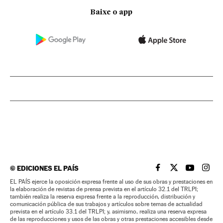
Baixe o app
©
EDICIONES EL PAÍS
EL PAÍS BRASIL EN
EL PAÍS BRASI
EL PAÍS B
EL PA
EL PAÍS ejerce la oposición expresa frente al uso de sus obras y prestaciones en
la elaboración de revistas de prensa prevista en el artículo 32.1 del TRLPI;
también realiza la reserva expresa frente a la reproducción, distribución y
comunicación pública de sus trabajos y artículos sobre temas de actualidad
prevista en el artículo 33.1 del TRLPI; y, asimismo, realiza una reserva expresa
de las reproducciones y usos de las obras y otras prestaciones accesibles desde