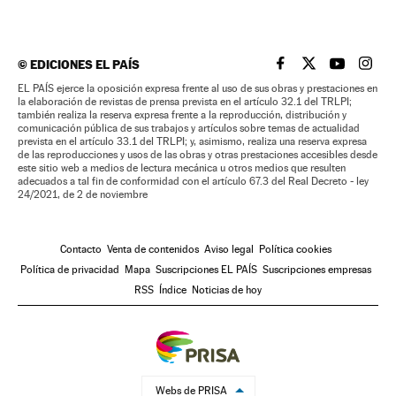
©
EDICIONES EL PAÍS
EL PAÍS BRASIL EN
EL PAÍS BRASI
EL PAÍS B
EL PA
EL PAÍS ejerce la oposición expresa frente al uso de sus obras y prestaciones en
la elaboración de revistas de prensa prevista en el artículo 32.1 del TRLPI;
también realiza la reserva expresa frente a la reproducción, distribución y
comunicación pública de sus trabajos y artículos sobre temas de actualidad
prevista en el artículo 33.1 del TRLPI; y, asimismo, realiza una reserva expresa
de las reproducciones y usos de las obras y otras prestaciones accesibles desde
este sitio web a medios de lectura mecánica u otros medios que resulten
adecuados a tal fin de conformidad con el artículo 67.3 del Real Decreto - ley
24/2021, de 2 de noviembre
Contacto
Venta de contenidos
Aviso legal
Política cookies
Política de privacidad
Mapa
Suscripciones EL PAÍS
Suscripciones empresas
RSS
Índice
Noticias de hoy
Webs de PRISA