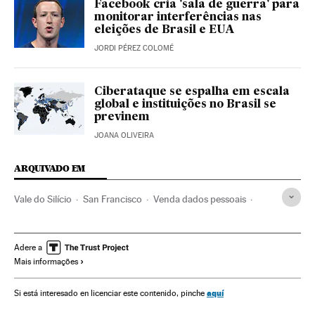
Facebook cria 'sala de guerra' para
monitorar interferências nas
eleições de Brasil e EUA
JORDI PÉREZ COLOMÉ
Ciberataque se espalha em escala
global e instituições no Brasil se
previnem
JOANA OLIVEIRA
ARQUIVADO EM
Vale do Silício
San Francisco
Venda dados pessoais
Facebook
Califórnia
Invasão privacidade
Redes sociais
Estados Unidos
América do Norte
Adere a
Mais informações
Privacidade internet
Segurança internet
Internet
Empresas
América
Delitos
Economia
aquí
Si está interesado en licenciar este contenido, pinche
Telecomunicações
Comunicações
Justiça