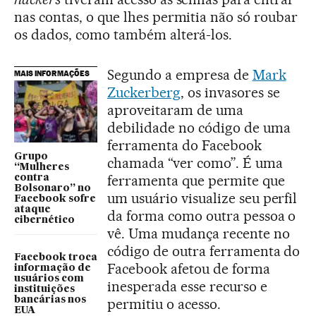
nas contas, o que lhes permitia não só roubar
os dados, como também alterá-los.
Segundo a empresa de
Mark
MAIS INFORMAÇÕES
Zuckerberg
, os invasores se
aproveitaram de uma
debilidade no código de uma
ferramenta do Facebook
Grupo
chamada “ver como”. É uma
“Mulheres
ferramenta que permite que
contra
Bolsonaro” no
um usuário visualize seu perfil
Facebook sofre
ataque
da forma como outra pessoa o
cibernético
vê. Uma mudança recente no
código de outra ferramenta do
Facebook troca
Facebook afetou de forma
informação de
usuários com
inesperada esse recurso e
instituições
bancárias nos
permitiu o acesso.
EUA