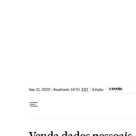
Pular para o conteúdo
ESPAÑA
Sep 21, 2020
|
Atualizado 14:55
EDT
|
Edição:
Venda dados pessoais