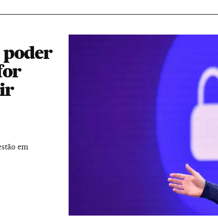
 poder
for
ir
estão em