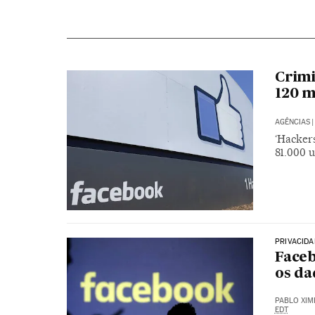
Crimi
120 m
AGÊNCIAS
|
‘Hacker
81.000 
PRIVACIDA
Faceb
os da
PABLO XIM
EDT