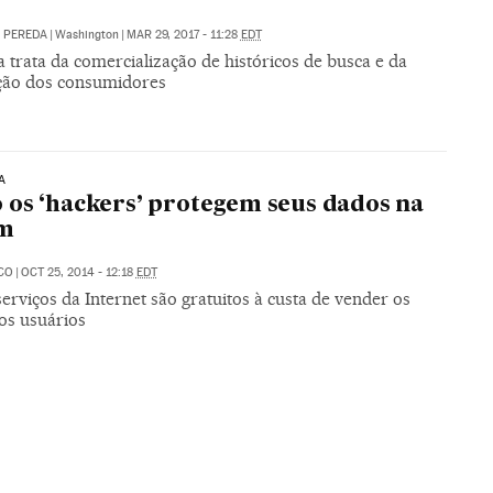
. PEREDA
|
Washington
|
MAR 29, 2017 - 11:28
EDT
trata da comercialização de históricos de busca e da
ação dos consumidores
A
os ‘hackers’ protegem seus dados na
m
CO
|
OCT 25, 2014 - 12:18
EDT
erviços da Internet são gratuitos à custa de vender os
os usuários