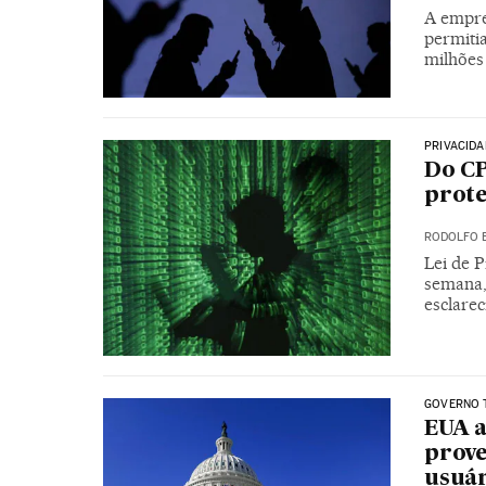
A empre
permitia
milhões 
PRIVACIDA
Do CP
prote
RODOLFO 
Lei de 
semana,
esclarec
GOVERNO 
EUA a
prove
usuár