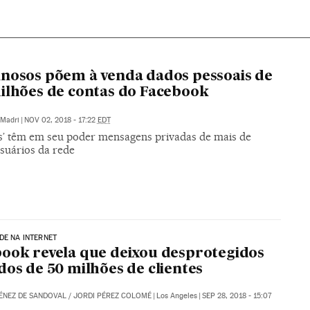
nosos põem à venda dados pessoais de
ilhões de contas do Facebook
Madri
|
NOV 02, 2018 - 17:22
EDT
s’ têm em seu poder mensagens privadas de mais de
usuários da rede
DE NA INTERNET
ook revela que deixou desprotegidos
dos de 50 milhões de clientes
ÉNEZ DE SANDOVAL
/
JORDI PÉREZ COLOMÉ
|
Los Angeles
|
SEP 28, 2018 - 15:07