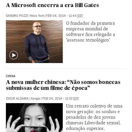
A Microsoft encerra a era Bill Gates
SANDRO POZZI
|
Nova York
|
FEB 04, 2014 - 11:44
EST
O fundador da primeira
empresa mundial de
software fica relegado a
'assessor tecnológico'
CHINA
A nova mulher chinesa: “Não somos bonecas
submissas de um filme de época”
ZIGOR ALDAMA
|
Xangai
|
FEB 04, 2014 - 11:32
EST
Um retrato coletivo de uma
nova geração: os sonhos e
pesadelos de dez jovens
chinesas Liberdade sexual,
educação superior,