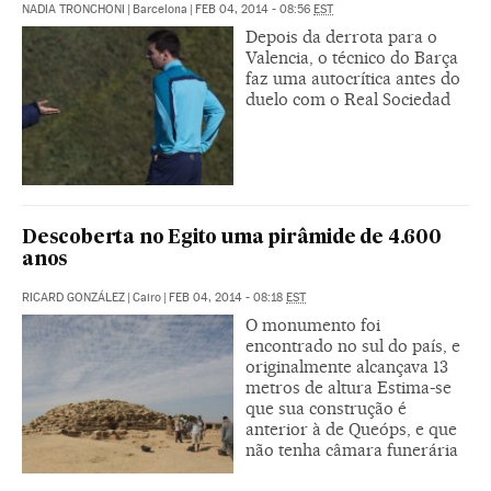
NADIA TRONCHONI
|
Barcelona
|
FEB 04, 2014 - 08:56
EST
Depois da derrota para o
Valencia, o técnico do Barça
faz uma autocrítica antes do
duelo com o Real Sociedad
Descoberta no Egito uma pirâmide de 4.600
anos
RICARD GONZÁLEZ
|
Cairo
|
FEB 04, 2014 - 08:18
EST
O monumento foi
encontrado no sul do país, e
originalmente alcançava 13
metros de altura Estima-se
que sua construção é
anterior à de Queóps, e que
não tenha câmara funerária