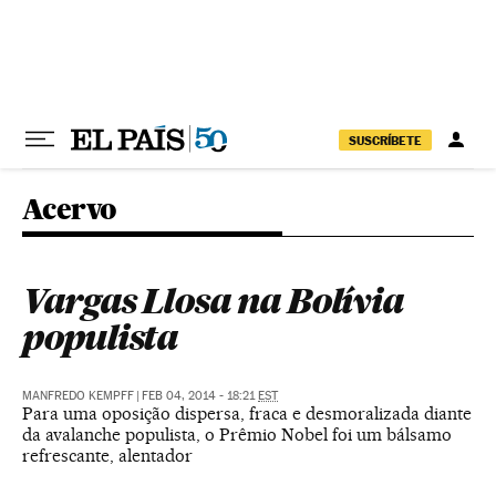
Pular para o conteúdo
SUSCRÍBETE
Acervo
Vargas Llosa na Bolívia
populista
MANFREDO KEMPFF
|
FEB 04, 2014 - 18:21
EST
Para uma oposição dispersa, fraca e desmoralizada diante
da avalanche populista, o Prêmio Nobel foi um bálsamo
refrescante, alentador