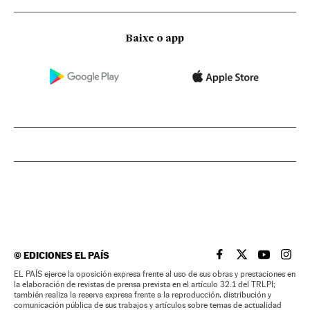
Baixe o app
©
EDICIONES EL PAÍS
EL PAÍS BRASIL EN
EL PAÍS BRASI
EL PAÍS B
EL PA
EL PAÍS ejerce la oposición expresa frente al uso de sus obras y prestaciones en
la elaboración de revistas de prensa prevista en el artículo 32.1 del TRLPI;
también realiza la reserva expresa frente a la reproducción, distribución y
comunicación pública de sus trabajos y artículos sobre temas de actualidad