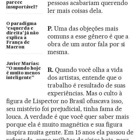
pessoas acabariam querendo
parece
insuportável?
ler mais coisas dela.
O paradigma
P.
Uma das objeções mais
‘esquerda e
direita’ já não
comuns a esse gênero é que a
explica a
obra de um autor fala por si
França de
Macron
mesma.
Javier Marías:
R.
Quando você olha a vida
“O mundo hoje
é muito menos
dos artistas, entende que o
inteligente”
trabalho é resultado de suas
experiências. Mas o culto à
figura de Lispector no Brasil ofuscava isso,
seu mistério foi prejudicial, tinha fama de
louca. A verdade é que você quer saber mais
porque ela é muito magnética e sua figura
inspira muita gente. Em 15 anos ela passou de
refugiada, como milhões de sírios hoje, para