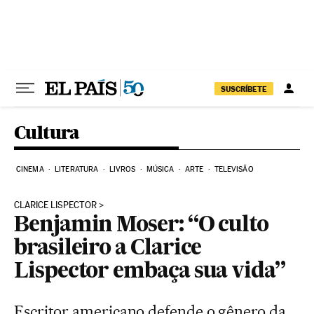
Pular para o conteúdo
SUSCRÍBETE
Cultura
CINEMA
LITERATURA
LIVROS
MÚSICA
ARTE
TELEVISÃO
CLARICE LISPECTOR
Benjamin Moser: “O culto
brasileiro a Clarice
Lispector embaça sua vida”
Escritor americano defende o gênero da