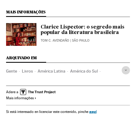
MAIS INFORMAÇÕES
Clarice Lispector: o segredo mais
popular da literatura brasileira
TOM C. AVENDAÑO
| SÃO PAULO
ARQUIVADO EM
Gente
Livros
América Latina
América do Sul
América
Literatura
Eventos
Cultura
Espanha
Espetáculos
Sociedade
Adere a
Mais informações
aquí
Si está interesado en licenciar este contenido, pinche