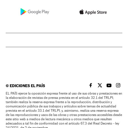
©
EDICIONES EL PAÍS
EL PAÍS BRASIL EN
EL PAÍS BRASI
EL PAÍS B
EL PA
EL PAÍS ejerce la oposición expresa frente al uso de sus obras y prestaciones en
la elaboración de revistas de prensa prevista en el artículo 32.1 del TRLPI;
también realiza la reserva expresa frente a la reproducción, distribución y
comunicación pública de sus trabajos y artículos sobre temas de actualidad
prevista en el artículo 33.1 del TRLPI; y, asimismo, realiza una reserva expresa
de las reproducciones y usos de las obras y otras prestaciones accesibles desde
este sitio web a medios de lectura mecánica u otros medios que resulten
adecuados a tal fin de conformidad con el artículo 67.3 del Real Decreto - ley
24/2021, de 2 de noviembre