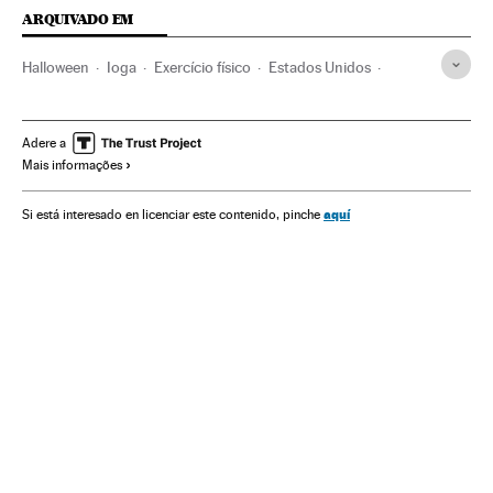
ARQUIVADO EM
Halloween
Ioga
Exercício físico
Estados Unidos
América do Norte
América
Esportes
Todos os Santos
Festas
Adere a
Mais informações
aquí
Si está interesado en licenciar este contenido, pinche