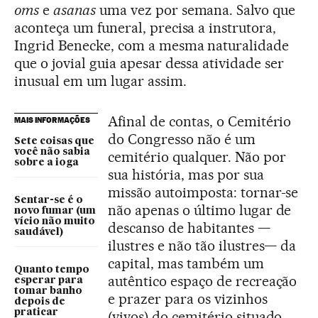
oms
e
asanas
uma vez por semana. Salvo que
aconteça um funeral, precisa a instrutora,
Ingrid Benecke, com a mesma naturalidade
que o jovial guia apesar dessa atividade ser
inusual em um lugar assim.
Afinal de contas, o Cemitério
MAIS INFORMAÇÕES
do Congresso não é um
Sete coisas que
você não sabia
cemitério qualquer. Não por
sobre a ioga
sua história, mas por sua
missão autoimposta: tornar-se
Sentar-se é o
não apenas o último lugar de
novo fumar (um
vício não muito
descanso de habitantes —
saudável)
ilustres e não tão ilustres— da
capital, mas também um
Quanto tempo
autêntico espaço de recreação
esperar para
tomar banho
e prazer para os vizinhos
depois de
praticar
(vivos) do cemitério situado