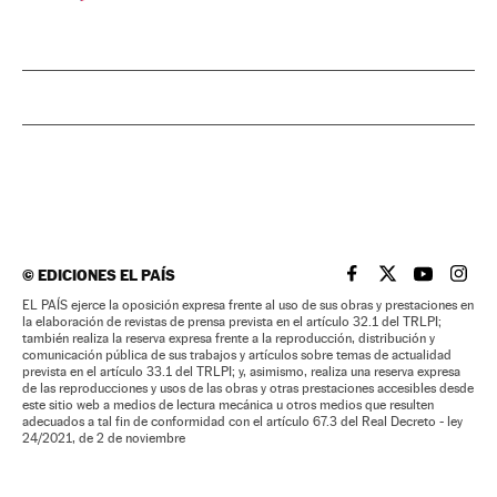
©
EDICIONES EL PAÍS
EL PAÍS BRASIL EN
EL PAÍS BRASI
EL PAÍS B
EL PA
EL PAÍS ejerce la oposición expresa frente al uso de sus obras y prestaciones en
la elaboración de revistas de prensa prevista en el artículo 32.1 del TRLPI;
también realiza la reserva expresa frente a la reproducción, distribución y
comunicación pública de sus trabajos y artículos sobre temas de actualidad
prevista en el artículo 33.1 del TRLPI; y, asimismo, realiza una reserva expresa
de las reproducciones y usos de las obras y otras prestaciones accesibles desde
este sitio web a medios de lectura mecánica u otros medios que resulten
adecuados a tal fin de conformidad con el artículo 67.3 del Real Decreto - ley
24/2021, de 2 de noviembre