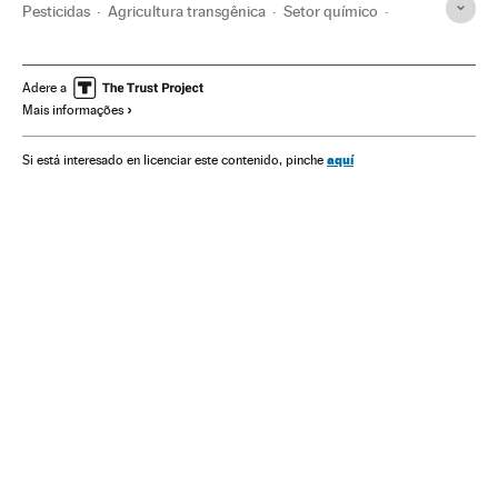
Pesticidas
Agricultura transgênica
Setor químico
Pragas
Proteção culturas
Brasil
América do Sul
América Latina
América
Problemas ambientais
Adere a
Mais informações
Agricultura
Alimentação
Agronegócio
Indústria
Meio ambiente
aquí
Si está interesado en licenciar este contenido, pinche