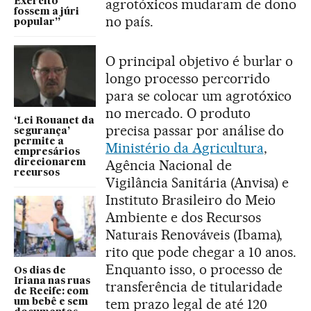
agrotóxicos mudaram de dono
Exército
fossem a júri
no país.
popular”
O principal objetivo é burlar o
longo processo percorrido
para se colocar um agrotóxico
no mercado. O produto
‘Lei Rouanet da
precisa passar por análise do
segurança’
permite a
Ministério da Agricultura
,
empresários
Agência Nacional de
direcionarem
recursos
Vigilância Sanitária (Anvisa) e
Instituto Brasileiro do Meio
Ambiente e dos Recursos
Naturais Renováveis (Ibama),
rito que pode chegar a 10 anos.
Enquanto isso, o processo de
Os dias de
Iriana nas ruas
transferência de titularidade
de Recife: com
tem prazo legal de até 120
um bebê e sem