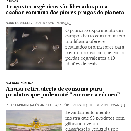
PRAGAS
Traças transgênicas são liberadas para
acabar com uma das piores pragas do planeta
NUÑO DOMÍNGUEZ
|
JAN 29, 2020 - 19:55
EST
O primeiro experimento em
campo aberto com um inseto
modificado oferece
resultados promissores para
frear uma invasão que causa
perdas equivalentes a 19
bilhões de reais
AGÊNCIA PÚBLICA
Anvisa retira alerta de consumo para
produtos que podem até “corroer a córnea”
PEDRO GRIGORI (AGÊNCIA PÚBLICA/REPÓRTER BRASIL)
|
OCT 31, 2019 - 15:46
EDT
Levantamento inédito
mostra que 93 produtos com
glifosato tiveram
classificação reduzida sob