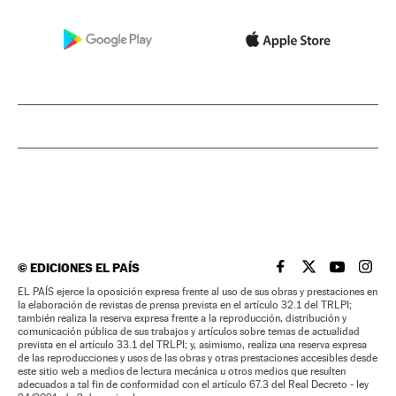
©
EDICIONES EL PAÍS
EL PAÍS BRASIL EN
EL PAÍS BRASI
EL PAÍS B
EL PA
EL PAÍS ejerce la oposición expresa frente al uso de sus obras y prestaciones en
la elaboración de revistas de prensa prevista en el artículo 32.1 del TRLPI;
también realiza la reserva expresa frente a la reproducción, distribución y
comunicación pública de sus trabajos y artículos sobre temas de actualidad
prevista en el artículo 33.1 del TRLPI; y, asimismo, realiza una reserva expresa
de las reproducciones y usos de las obras y otras prestaciones accesibles desde
este sitio web a medios de lectura mecánica u otros medios que resulten
adecuados a tal fin de conformidad con el artículo 67.3 del Real Decreto - ley