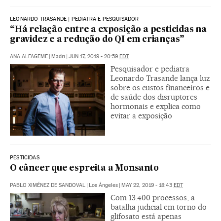
LEONARDO TRASANDE | PEDIATRA E PESQUISADOR
“Há relação entre a exposição a pesticidas na
gravidez e a redução do QI em crianças”
ANA ALFAGEME
|
Madri
|
JUN 17, 2019 - 20:59
EDT
Pesquisador e pediatra
Leonardo Trasande lança luz
sobre os custos financeiros e
de saúde dos disruptores
hormonais e explica como
evitar a exposição
PESTICIDAS
O câncer que espreita a Monsanto
PABLO XIMÉNEZ DE SANDOVAL
|
Los Ángeles
|
MAY 22, 2019 - 18:43
EDT
Com 13.400 processos, a
batalha judicial em torno do
glifosato está apenas