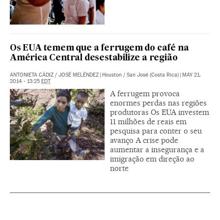
Os EUA temem que a ferrugem do café na
América Central desestabilize a região
ANTONIETA CÁDIZ
/
JOSÉ MELÉNDEZ
|
Houston / San José (Costa Rica)
|
MAY 21,
2014 - 13:25
EDT
A ferrugem provoca
enormes perdas nas regiões
produtoras Os EUA investem
11 milhões de reais em
pesquisa para conter o seu
avanço A crise pode
aumentar a insegurança e a
imigração em direção ao
norte