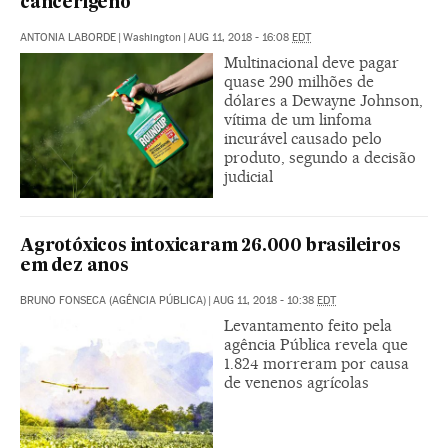
cancerígeno
ANTONIA LABORDE
|
Washington
|
AUG 11, 2018 - 16:08
EDT
Multinacional deve pagar
quase 290 milhões de
dólares a Dewayne Johnson,
vítima de um linfoma
incurável causado pelo
produto, segundo a decisão
judicial
Agrotóxicos intoxicaram 26.000 brasileiros
em dez anos
BRUNO FONSECA (AGÊNCIA PÚBLICA)
|
AUG 11, 2018 - 10:38
EDT
Levantamento feito pela
agência Pública revela que
1.824 morreram por causa
de venenos agrícolas