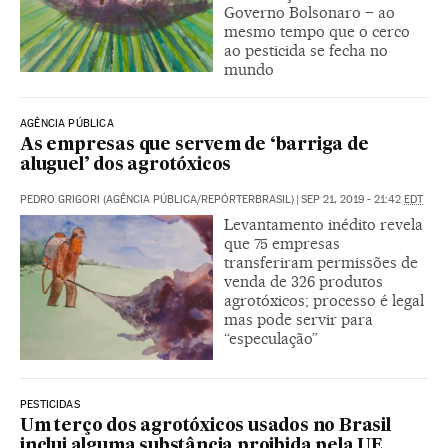
Governo Bolsonaro – ao
mesmo tempo que o cerco
ao pesticida se fecha no
mundo
AGÊNCIA PÚBLICA
As empresas que servem de ‘barriga de
aluguel’ dos agrotóxicos
PEDRO GRIGORI (AGÊNCIA PÚBLICA/REPÓRTERBRASIL)
|
SEP 21, 2019 - 21:42
EDT
Levantamento inédito revela
que 75 empresas
transferiram permissões de
venda de 326 produtos
agrotóxicos; processo é legal
mas pode servir para
“especulação”
PESTICIDAS
Um terço dos agrotóxicos usados no Brasil
inclui alguma substância proibida pela UE