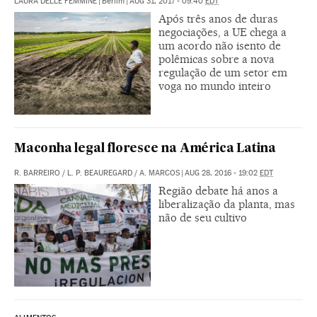
LAURA DELLE FEMMINE
|
Berlim
|
AUG 31, 2017 - 09:40
EDT
Após três anos de duras
negociações, a UE chega a
um acordo não isento de
polêmicas sobre a nova
regulação de um setor em
voga no mundo inteiro
Maconha legal floresce na América Latina
R. BARREIRO
/
L. P. BEAUREGARD
/
A. MARCOS
|
AUG 28, 2016 - 19:02
EDT
Região debate há anos a
liberalização da planta, mas
não de seu cultivo