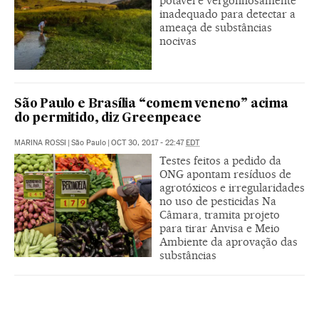
potável é vergonhosamente
inadequado para detectar a
ameaça de substâncias
nocivas
São Paulo e Brasília “comem veneno” acima
do permitido, diz Greenpeace
MARINA ROSSI
|
São Paulo
|
OCT 30, 2017 - 22:47
EDT
Testes feitos a pedido da
ONG apontam resíduos de
agrotóxicos e irregularidades
no uso de pesticidas Na
Câmara, tramita projeto
para tirar Anvisa e Meio
Ambiente da aprovação das
substâncias