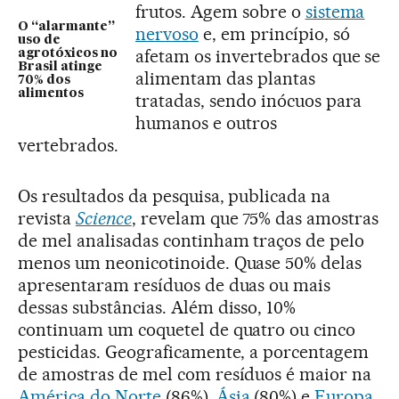
frutos. Agem sobre o
sistema
O “alarmante”
nervoso
e, em princípio, só
uso de
afetam os invertebrados que se
agrotóxicos no
Brasil atinge
alimentam das plantas
70% dos
alimentos
tratadas, sendo inócuos para
humanos e outros
vertebrados.
Os resultados da pesquisa, publicada na
revista
Science
, revelam que 75% das amostras
de mel analisadas continham traços de pelo
menos um neonicotinoide. Quase 50% delas
apresentaram resíduos de duas ou mais
dessas substâncias. Além disso, 10%
continuam um coquetel de quatro ou cinco
pesticidas. Geograficamente, a porcentagem
de amostras de mel com resíduos é maior na
América do Norte
(86%),
Ásia
(80%) e
Europa