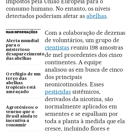
impostos pela União Europeia para o
consumo humano. No entanto, os níveis
detectados poderiam afetar as
abelhas
.
Com a colaboração de dezenas
MAIS INFORMAÇÕES
de voluntários, um grupo de
Alerta mundial
para o
cientistas
reuniu 198 amostras
misterioso
de mel procedentes dos cinco
desaparecimento
das abelhas
continentes. A equipe
analisou-as em busca de cinco
O refúgio de um
dos principais
terço das
neonicotinoides. Esses
abelhas
tropicais está
pesticidas
sistêmicos,
ameaçado
derivados da nicotina, são
normalmente aplicados em
Agrotóxicos: o
veneno que o
sementes e se espalham por
Brasil ainda te
toda a planta à medida que ela
incentiva a
consumir
cresce, incluindo flores e