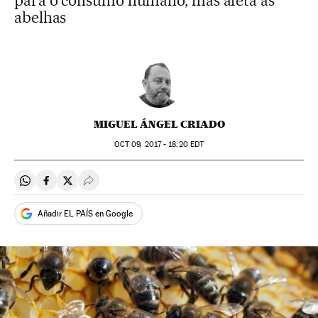
para o consumo humano, mas afeta as
abelhas
MIGUEL ÁNGEL CRIADO
OCT
09, 2017 - 18:20
EDT
Compartir en Whatsapp
Compartir en Facebook
Compartir en Twitter
Desplegar Redes Sociales
Añadir EL PAÍS en Google