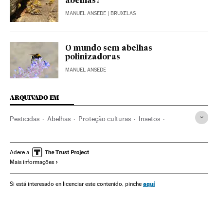
abelhas?
MANUEL ANSEDE
| BRUXELAS
O mundo sem abelhas
polinizadoras
MANUEL ANSEDE
ARQUIVADO EM
Pesticidas
Abelhas
Proteção culturas
Insetos
Problemas ambientais
Animais
Meio ambiente
Ciência
Adere a
Mais informações
aquí
Si está interesado en licenciar este contenido, pinche