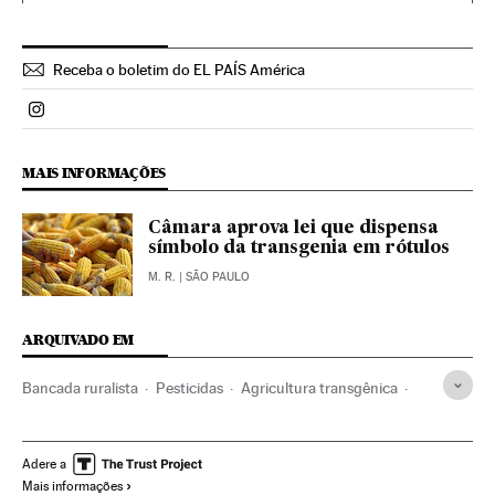
Receba o boletim do EL PAÍS América
Politica El País Brasil en Instagram
MAIS INFORMAÇÕES
Câmara aprova lei que dispensa
símbolo da transgenia em rótulos
M. R.
| SÃO PAULO
ARQUIVADO EM
Bancada ruralista
Pesticidas
Agricultura transgênica
Bancada BBB
Substâncias tóxicas
Agricultura ecológica
Partidos conservadores
Adere a
Mais informações