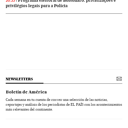
Programa eleitoral de Bolsonaro: privatizações e
20:55
privilégios legais para a Polícia
NEWSLETTERS
Boletín de América
Cada semana en tu cuenta de correo una selección de las noticias,
reportajes y análisis de los periodistas de EL PAÍS con los acontecimientos
más relevantes del continente.