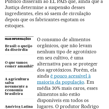
Público disseram ao EL PAÍS que, ainda que a
Justiça determine a suspensão desses
ingredientes, eles só saem de circulação
depois que os fabricantes esgotam os
estoques.
O consumo de alimentos
MAIS INFORMAÇÕES
orgânicos, que não levam
Brasil: o queijo
da discórdia
nenhum tipo de agrotóxico
em seu cultivo, é uma
alternativa para se proteger
O que vamos
comer amanhã?
dos agrotóxicos. Porém, ela
ainda
é pouco acessível à
A agricultura
maioria da população
. Em
salva
novamente a
média 30% mais caros, esses
economia
alimentos não estão
brasileira
disponíveis em todos os
lugares. O produtor Rodrigo
América Latina