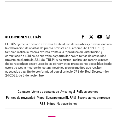
©
EDICIONES EL PAÍS
EL PAÍS BRASIL EN
EL PAÍS BRASI
EL PAÍS B
EL PA
EL PAÍS ejerce la oposición expresa frente al uso de sus obras y prestaciones en
la elaboración de revistas de prensa prevista en el artículo 32.1 del TRLPI;
también realiza la reserva expresa frente a la reproducción, distribución y
comunicación pública de sus trabajos y artículos sobre temas de actualidad
prevista en el artículo 33.1 del TRLPI; y, asimismo, realiza una reserva expresa
de las reproducciones y usos de las obras y otras prestaciones accesibles desde
este sitio web a medios de lectura mecánica u otros medios que resulten
adecuados a tal fin de conformidad con el artículo 67.3 del Real Decreto - ley
24/2021, de 2 de noviembre
Contacto
Venta de contenidos
Aviso legal
Política cookies
Política de privacidad
Mapa
Suscripciones EL PAÍS
Suscripciones empresas
RSS
Índice
Noticias de hoy