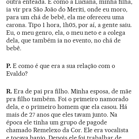
outra enteada. E como a Luciana, minha filha,
ia vir pra São João do Meriti, onde eu moro,
para um chá de bebê, ela me ofereceu uma
carona. Tipo 1 hora, 1h05, por aí, a gente saiu.
Eu, o meu genro, ela, o meu neto e a colega
dela, que também ia no evento, no chá de
bebê.
P.
E como é que era a sua relação com o
Evaldo?
R.
Era de pai pra filho. Minha esposa, de mãe
pra filho também. Foi o primeiro namorado
dela, e o primeiro homem que ela casou. Há
mais de 27 anos que eles tavam junto. Na
época ele tinha um grupo de pagode
chamado Remelexo da Cor. Ele era vocalista
e tocava banjo. Depois ele foi trabalhar de