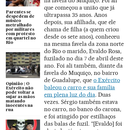
na favela do Muquiço. Foi ali
que começou a união que já
Parentes se
ultrapassa 35 anos. Anos
despedem de
depois, sua afilhada, que ele
músico
metralhado
chama de filha (a quem criou
por militares
com protesto
desde os sete anos), conheceu
em quartel no
na mesma favela da zona norte
Rio
do Rio o marido, Evaldo Rosa,
fuzilado no dia 7 de abril deste
ano. Foi ali também, diante da
favela do Muquiço, no bairro
de Guadalupe, que
o Exército
Opinião | O
baleou o carro e sua família
Exército não
pode voltar a
em plena luz do dia
. Duas
sujar as mãos
vezes. Sérgio também estava
matando
inocentes na
no carro, no banco do carona,
rua
e foi atingido por estilhaços
das balas de fuzil. “[Evaldo] foi