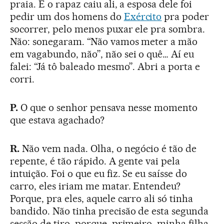
praia. E o rapaz caiu ali, a esposa dele foi
pedir um dos homens do
Exército
pra poder
socorrer, pelo menos puxar ele pra sombra.
Não: sonegaram. “Não vamos meter a mão
em vagabundo, não”, não sei o quê… Aí eu
falei: “Já tô baleado mesmo”. Abri a porta e
corri.
P.
O que o senhor pensava nesse momento
que estava agachado?
R.
Não vem nada. Olha, o negócio é tão de
repente, é tão rápido. A gente vai pela
intuição. Foi o que eu fiz. Se eu saísse do
carro, eles iriam me matar. Entendeu?
Porque, pra eles, aquele carro ali só tinha
bandido. Não tinha precisão de esta segunda
sessão de tiro, porque, primeiro, minha filha