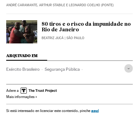
ANDRÉ CARAMANTE, ARTHUR STABILE E LEONARDO COELHO (PONTE)
80 tiros e o risco da impunidade no
Rio de Janeiro
BEATRIZ JUCÁ
| SÃO PAULO
ARQUIVADO EM
Exército Brasileiro
Segurança Pública
Forças Armadas Brasileiras
Exército terra
Ordem pública
Forças armadas
Segurança civil
Adere a
Mais informações
Homicídios
Brasil
Governo Brasil
América do Sul
América Latina
Defesa
Governo
Ministérios
aquí
Si está interesado en licenciar este contenido, pinche
América
Administração Estado
Delitos
Política
Administração pública
Justiça