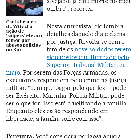
alvejado, já caiu morto no meu
ombro”, recorda.
Carta branca
Nesta entrevista, ele lembra
de Witzel a
ação de
detalhes daquele dia e clama
‘snipers’ eleva o
por justiça. Revolta-se com o
temor por
abusos policias
fato de os
nove soldados terem
no Rio
sido postos em liberdade pelo
Superior Tribunal Militar, em
maio
. Por serem das Forças Armadas, os
executores respondem pelo crime na justiça
militar. “Tem que pagar pelo que fez —pode
ser Exército, Marinha, Polícia Militar, pode
ser o que for. Isso está crucificando a família.
Enquanto eles estão respondendo em
liberdade, a família sofre com isso”.
Pergunta.
Você considera perigosa aquela