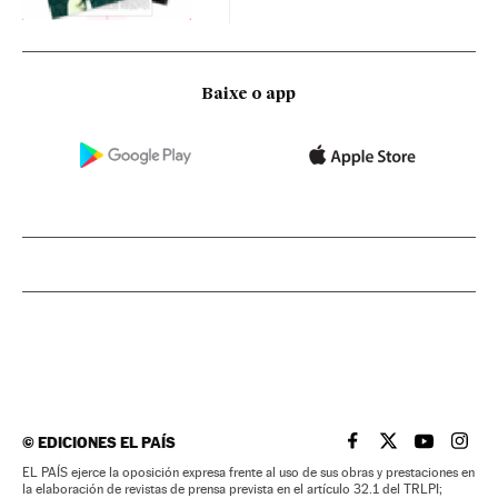
Baixe o app
©
EDICIONES EL PAÍS
EL PAÍS BRASIL EN
EL PAÍS BRASI
EL PAÍS B
EL PA
EL PAÍS ejerce la oposición expresa frente al uso de sus obras y prestaciones en
la elaboración de revistas de prensa prevista en el artículo 32.1 del TRLPI;