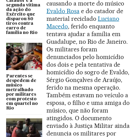
Catador é a
causando a morte do músico
segunda vítima
Evaldo Rosa
e do catador de
da ação do
Exército que
material reciclado
Luciano
disparou 80
tiros contra
Macedo
, ferido enquanto
carro de
tentava ajudar a família em
família no Rio
Guadalupe, no Rio de Janeiro.
Os militares foram
denunciados pelo homicídio
dos dois e pela tentativa de
homicídio do sogro de Evaldo,
Parentes se
Sérgio Gonçalves de Araújo,
despedem de
músico
ferido na mesma operação.
metralhado
Também estavam no veículo a
por militares
com protesto
esposa, o filho e uma amiga do
em quartel no
Rio
músico, que não foram
atingidos. O documento
enviado à Justiça Militar ainda
denuncia os militares por