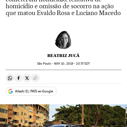
homicídio e omissão de socorro na ação
que matou Evaldo Rosa e Luciano Macedo
BEATRIZ JUCÁ
São Paulo -
MAY
10, 2019 - 20:57
EDT
Compartir en Whatsapp
Compartir en Facebook
Compartir en Twitter
Desplegar Redes Sociales
Añadir EL PAÍS en Google