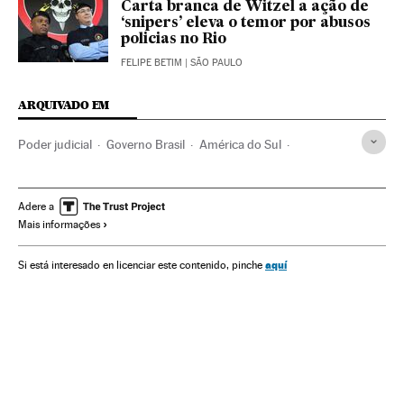
Carta branca de Witzel a ação de
‘snipers’ eleva o temor por abusos
policias no Rio
FELIPE BETIM
| SÃO PAULO
ARQUIVADO EM
Poder judicial
Governo Brasil
América do Sul
América Latina
Defesa
Governo
Ministérios
América
Administração Estado
Política
Adere a
Mais informações
Segurança Pública
Administração pública
Justiça
Rio de Janeiro
Justiça Militar Brasil
Ordem pública
aquí
Si está interesado en licenciar este contenido, pinche
Estado Rio de Janeiro
Justiça militar
Segurança civil
Tribunais
Brasil