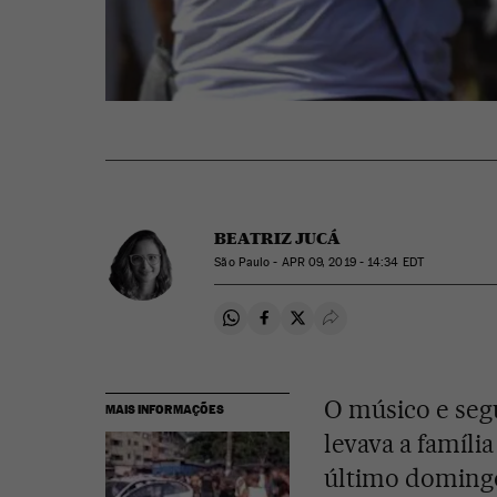
BEATRIZ JUCÁ
São Paulo -
APR
09, 2019 - 14:34
EDT
Compartir en Whatsapp
Compartir en Facebook
Compartir en Twitter
Desplegar Redes Soci
O músico e seg
MAIS INFORMAÇÕES
levava a famíl
último domin