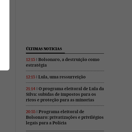
ÚLTIMAS NOTICIAS
Bolsonaro, a destruição como
12:15
estratégia
Lula, uma ressurreição
12:15
O programa eleitoral de Lula da
21:14
Silva: subidas de impostos para os
ricos e proteção para as minorias
Programa eleitoral de
20:55
Bolsonaro: privatizações e privilégios
legais para a Polícia