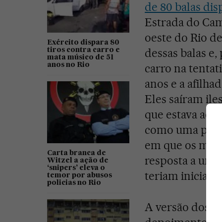
de 80 balas dis
Estrada do Cam
oeste do Rio de
Exército dispara 80
dessas balas e,
tiros contra carro e
mata músico de 51
anos no Rio
carro na tentat
anos e a afilha
Eles saíram ile
que estava ao l
como uma pess
em que os mili
Carta branca de
resposta a uma 
Witzel a ação de
‘snipers’ eleva o
teriam iniciado 
temor por abusos
policias no Rio
A versão dos mi