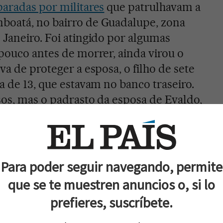
paradas por militares
que patrulhavam a
boatá, no bairro de Guadalupe, zona
 Janeiro. Foi atingido por algumas
 pouco antes de morrer, ainda virou o
iva de proteger a esposa, o filho de sete
da de 13, que estavam no banco traseiro.
sos, mas o padrasto da esposa de Evaldo,
ado do motorista, ficou ferido, assim
oa que passava pelo local no momento
tares abriram fogo, segundo eles em
"injusta agressão" de "assaltantes" que
Para poder seguir navegando, permite
o tiroteio.
que se te muestren anuncios o, si lo
prefieres, suscríbete.
litares, porém, contrasta com os