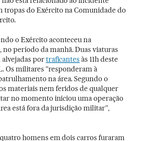
 não está relacionado ao incidente
m tropas do Exército na Comunidade do
cito.
endo o Exército aconteceu na
no período da manhã. Duas viaturas
 alvejadas por
traficantes
às 11h deste
 Os militares “responderam à
patrulhamento na área. Segundo o
os materiais nem feridos de qualquer
ilitar no momento iniciou uma operação
rea está fora da jurisdição militar”,
l, quatro homens em dois carros furaram