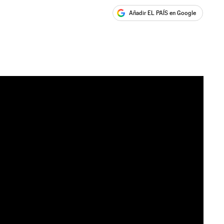
Añadir EL PAÍS en Google
ales