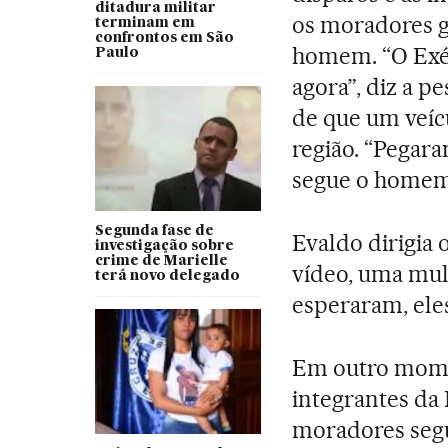
ditadura militar
os moradores g
terminam em
confrontos em São
homem. “O Exér
Paulo
agora”, diz a p
de que um veíc
região. “Pegara
segue o homem
Segunda fase de
Evaldo dirigia 
investigação sobre
crime de Marielle
vídeo, uma mul
terá novo delegado
esperaram, ele
Em outro moment
integrantes da 
moradores segu