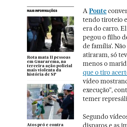
A
Ponte
conver
MAIS INFORMAÇÕES
tendo tiroteio
era do carro. E
pegou o filho de
de família’. Não
atiraram, só te
Rota mata 11 pessoas
menos o marido
em Guararema, na
terceira ação policial
mais violenta da
que o tiro acer
história de SP
vídeo mostrand
execução”, con
temer represáli
Segundo vídeos
disparos e as 
Atos pró e contra