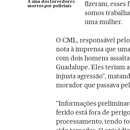
A sina dos torcedores
fizeram, esses 
mortos por policiais
somos trabalhad
uma mulher.
O CML, responsável pelo 
nota à imprensa que uma 
com dois homens assalta
Guadalupe. Eles teriam a
injusta agressão”, mata
morador que passava pel
“Informações preliminar
ferido está fora de peri
processamento, tendo tod