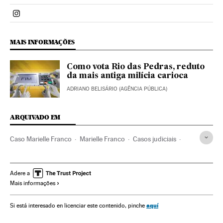
Politica El País Brasil en Instagram
MAIS INFORMAÇÕES
Como vota Rio das Pedras, reduto
da mais antiga milícia carioca
ADRIANO BELISÁRIO (AGÊNCIA PÚBLICA)
ARQUIVADO EM
Caso Marielle Franco
Marielle Franco
Casos judiciais
Assassinatos
Brasil
América do Sul
América Latina
Acontecimentos
Delitos
América
Justiça
Adere a
Mais informações
Ronnie Lessa
Élcio Queiroz
Anderson Gomes
aquí
Si está interesado en licenciar este contenido, pinche