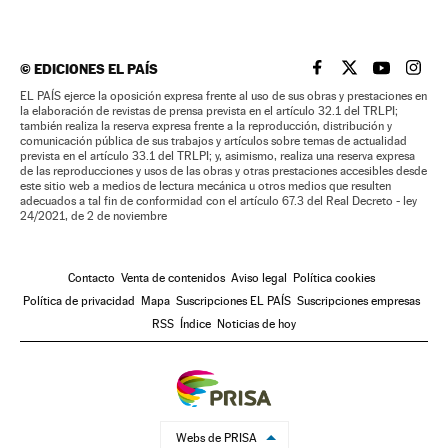
©
EDICIONES EL PAÍS
EL PAÍS BRASIL EN
EL PAÍS BRASI
EL PAÍS B
EL PA
EL PAÍS ejerce la oposición expresa frente al uso de sus obras y prestaciones en
la elaboración de revistas de prensa prevista en el artículo 32.1 del TRLPI;
también realiza la reserva expresa frente a la reproducción, distribución y
comunicación pública de sus trabajos y artículos sobre temas de actualidad
prevista en el artículo 33.1 del TRLPI; y, asimismo, realiza una reserva expresa
de las reproducciones y usos de las obras y otras prestaciones accesibles desde
este sitio web a medios de lectura mecánica u otros medios que resulten
adecuados a tal fin de conformidad con el artículo 67.3 del Real Decreto - ley
24/2021, de 2 de noviembre
Contacto
Venta de contenidos
Aviso legal
Política cookies
Política de privacidad
Mapa
Suscripciones EL PAÍS
Suscripciones empresas
RSS
Índice
Noticias de hoy
Webs de PRISA