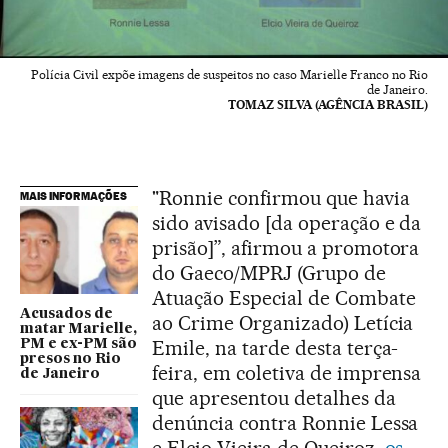
Polícia Civil expõe imagens de suspeitos no caso Marielle Franco no Rio
de Janeiro.
TOMAZ SILVA (AGÊNCIA BRASIL)
"Ronnie confirmou que havia
MAIS INFORMAÇÕES
sido avisado [da operação e da
prisão]”, afirmou a promotora
do Gaeco/MPRJ (Grupo de
Atuação Especial de Combate
Acusados de
ao Crime Organizado) Letícia
matar Marielle,
Emile, na tarde desta terça-
PM e ex-PM são
presos no Rio
feira, em coletiva de imprensa
de Janeiro
que apresentou detalhes da
denúncia contra Ronnie Lessa
e Elcio Vieira de Queiroz,
os