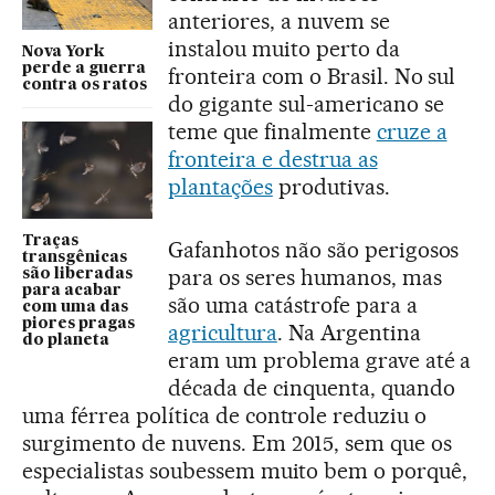
anteriores, a nuvem se
instalou muito perto da
Nova York
perde a guerra
fronteira com o Brasil. No sul
contra os ratos
do gigante sul-americano se
teme que finalmente
cruze a
fronteira e destrua as
plantações
produtivas.
Traças
Gafanhotos não são perigosos
transgênicas
para os seres humanos, mas
são liberadas
para acabar
são uma catástrofe para a
com uma das
piores pragas
agricultura
. Na Argentina
do planeta
eram um problema grave até a
década de cinquenta, quando
uma férrea política de controle reduziu o
surgimento de nuvens. Em 2015, sem que os
especialistas soubessem muito bem o porquê,