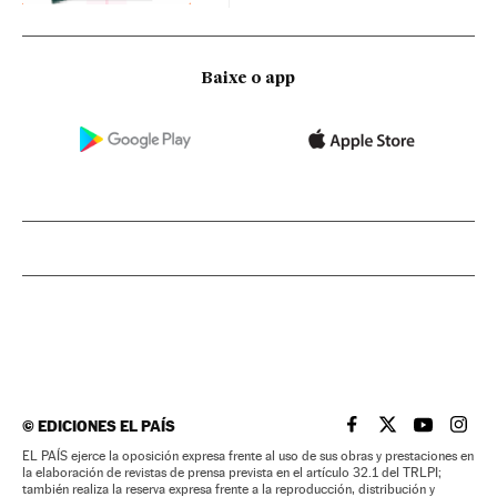
Baixe o app
©
EDICIONES EL PAÍS
EL PAÍS BRASIL EN
EL PAÍS BRASI
EL PAÍS B
EL PA
EL PAÍS ejerce la oposición expresa frente al uso de sus obras y prestaciones en
la elaboración de revistas de prensa prevista en el artículo 32.1 del TRLPI;
también realiza la reserva expresa frente a la reproducción, distribución y