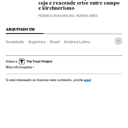
soja e reacende crise entre campo
e kirchnerismo
FEDERICO RIVAS MOLINA
| BUENOS AIRES
ARQUIVADO EM
Sociedade
Argentina
Brasil
América Latina
América
Langosta
Pragas
Buenos Aires
Agricultura
Adere a
Mais informações
aquí
Si está interesado en licenciar este contenido, pinche