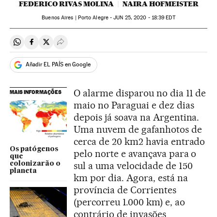
FEDERICO RIVAS MOLINA
NAIRA HOFMEISTER
Buenos Aires | Porto Alegre -
JUN
25, 2020 - 18:39
EDT
Compartir en Whatsapp
Compartir en Facebook
Compartir en Twitter
Desplegar Redes Sociales
Añadir EL PAÍS en Google
O alarme disparou no dia 11 de
MAIS INFORMAÇÕES
maio no Paraguai e dez dias
depois já soava na Argentina.
Uma nuvem de gafanhotos de
cerca de 20 km2 havia entrado
Os patógenos
pelo norte e avançava para o
que
sul a uma velocidade de 150
colonizarão o
planeta
km por dia. Agora, está na
província de Corrientes
(percorreu 1.000 km) e, ao
contrário de invasões