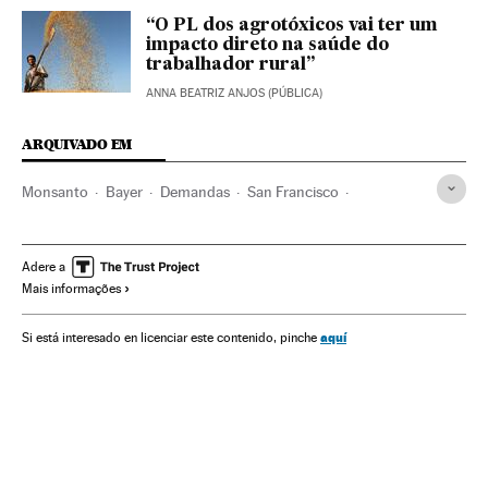
“O PL dos agrotóxicos vai ter um
impacto direto na saúde do
trabalhador rural”
ANNA BEATRIZ ANJOS (PÚBLICA)
ARQUIVADO EM
Monsanto
Bayer
Demandas
San Francisco
Califórnia
Câncer
Estados Unidos
América do Norte
Doenças
América
Empresas
Medicina
Economia
Adere a
Mais informações
Processo judicial
Saúde
Justiça
aquí
Si está interesado en licenciar este contenido, pinche