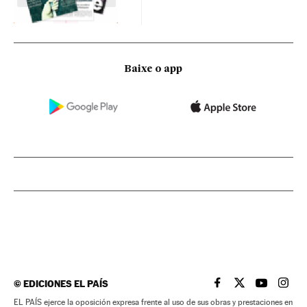
Baixe o app
©
EDICIONES EL PAÍS
EL PAÍS BRASIL EN
EL PAÍS BRASI
EL PAÍS B
EL PA
EL PAÍS ejerce la oposición expresa frente al uso de sus obras y prestaciones en