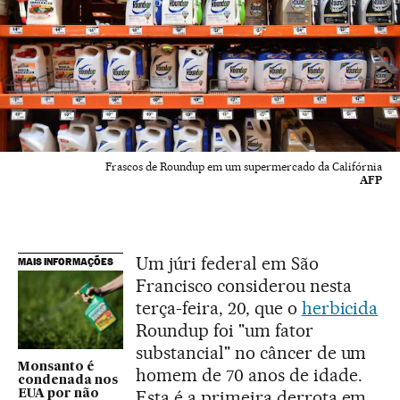
Frascos de Roundup em um supermercado da Califórnia
AFP
Um júri federal em São
MAIS INFORMAÇÕES
Francisco considerou nesta
terça-feira, 20, que o
herbicida
Roundup foi "um fator
substancial" no câncer de um
Monsanto é
homem de 70 anos de idade.
condenada nos
Esta é a primeira derrota em
EUA por não