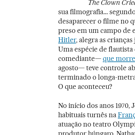
The Clown Crie
sua filmografia... segund
desaparecer o filme no q
preso em um campo de e
Hitler
, alegra as criança
Uma espécie de flautist
comediante—
que morre
agosto— teve controle ab
terminado o longa-metra
O que aconteceu?
No início dos anos 1970,
habituais turnês na
Fran
atuação no teatro Olympi
produtor húngaro, Nathan