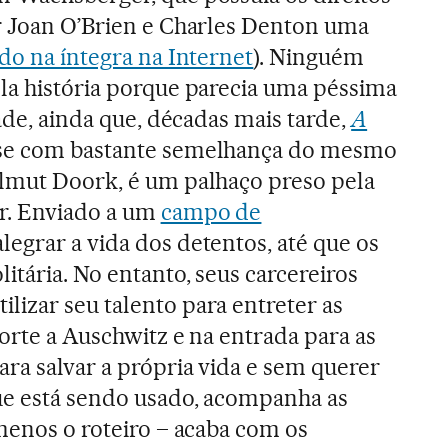
r Joan O’Brien e Charles Denton uma
ido na íntegra na Internet
). Ninguém
la história porque parecia uma péssima
dade, ainda que, décadas mais tarde,
A
se com bastante semelhança do mesmo
elmut Doork, é um palhaço preso pela
er. Enviado a um
campo de
alegrar a vida dos detentos, até que os
itária. No entanto, seus carcereiros
izar seu talento para entreter as
orte a Auschwitz e na entrada para as
ara salvar a própria vida e sem querer
ue está sendo usado, acompanha as
 menos o roteiro – acaba com os