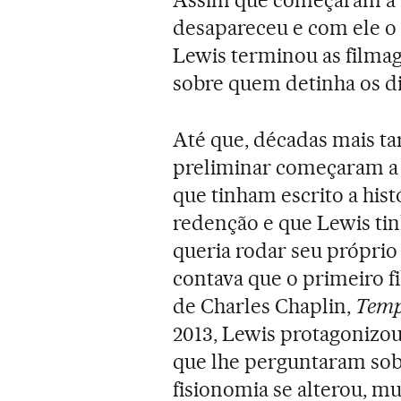
desapareceu e com ele o
Lewis terminou as filma
sobre quem detinha os dire
Até que, décadas mais ta
preliminar começaram a f
que tinham escrito a his
redenção e que Lewis ti
queria rodar seu própri
contava que o primeiro fi
de Charles Chaplin,
Temp
2013, Lewis protagonizou 
que lhe perguntaram so
fisionomia se alterou, mu