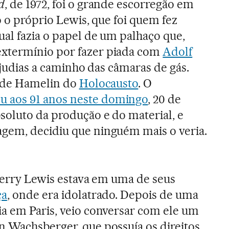
d
, de 1972, foi o grande escorregão em
o o próprio Lewis, que foi quem fez
ual fazia o papel de um palhaço que,
xtermínio por fazer piada com
Adolf
s judias a caminho das câmaras de gás.
a de Hamelin do
Holocausto
. O
u aos 91 anos neste domingo
, 20 de
soluto da produção e do material, e
gem, decidiu que ninguém mais o veria.
 Jerry Lewis estava em uma de seus
ça
, onde era idolatrado. Depois de uma
a em Paris, veio conversar com ele um
 Wachsberger, que possuía os direitos