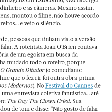
 dinheiro e as câmeras. Mesmo assim,
gens, montou o filme, não houve acordo
itos... e veio o silêncio.
rde, pessoas que tinham visto a versão
alar. A roteirista Joan O’Brien contava
tória de um egoísta em busca da
nha mudado todo o roteiro, porque
o
O Grande Ditador
(o comediante
lme que o fez rir foi outra obra-prima
os Modernos
). No
Festival do Cannes
de
uma entrevista coletiva fantástica... até
bre
The Day The Clown Cried
. Sua
dou de tom e disse: “Não gosto de falar