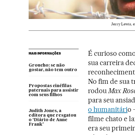
Jerry Lewis, 
É curioso como
MAIS INFORMAÇÕES
sua carreira d
Groucho: se não
gostar, não tem outro
reconhecimento
No fim de sua t
Propostas cinéfilas
rodou
Max Ros
paternais para assistir
com seus filhos
para seu ansia
o humanitári
o 
Judith Jones, a
editora que resgatou
filme chato e l
o ‘Diário de Anne
Frank’
era seu primeir