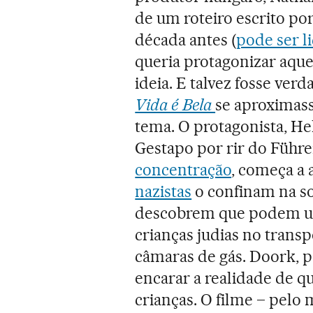
de um roteiro escrito po
década antes (
pode ser l
queria protagonizar aque
ideia. E talvez fosse ver
Vida é Bela
se aproximas
tema. O protagonista, H
Gestapo por rir do Führ
concentração
, começa a 
nazistas
o confinam na sol
descobrem que podem util
crianças judias no transp
câmaras de gás. Doork, p
encarar a realidade de q
crianças. O filme – pelo