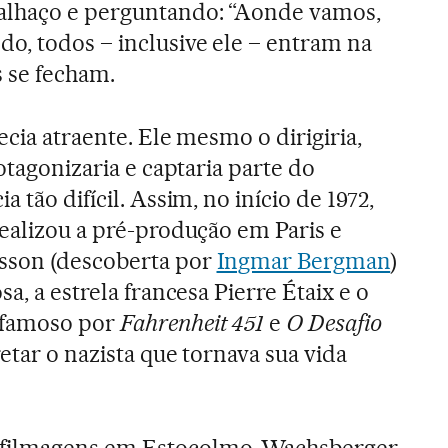
alhaço e perguntando: “Aonde vamos,
o, todos – inclusive ele – entram na
s se fecham.
ecia atraente. Ele mesmo o dirigiria,
rotagonizaria e captaria parte do
 tão difícil. Assim, no início de 1972,
realizou a pré-produção em Paris e
sson (descoberta por
Ingmar Bergman
)
a, a estrela francesa Pierre Étaix e o
 famoso por
Fahrenheit 451
e
O Desafio
etar o nazista que tornava sua vida
filmagens em Estocolmo, Wachsberger