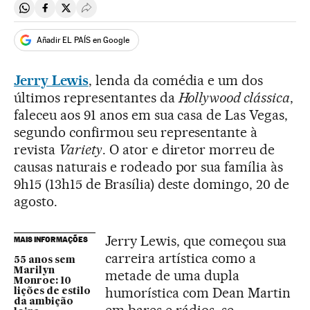
Compartir en Whatsapp
Compartir en Facebook
Compartir en Twitter
Desplegar Redes Sociales
Añadir EL PAÍS en Google
Jerry Lewis
, lenda da comédia e um dos
últimos representantes da
Hollywood clássica
,
faleceu aos 91 anos em sua casa de Las Vegas,
segundo confirmou seu representante à
revista
Variety
. O ator e diretor morreu de
causas naturais e rodeado por sua família às
9h15 (13h15 de Brasília) deste domingo, 20 de
agosto.
Jerry Lewis, que começou sua
MAIS INFORMAÇÕES
carreira artística como a
55 anos sem
Marilyn
metade de uma dupla
Monroe: 10
humorística com Dean Martin
lições de estilo
da ambição