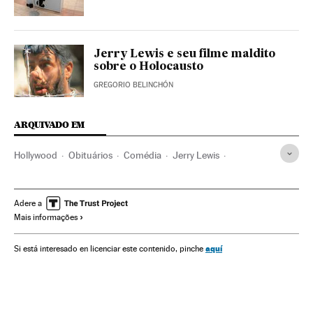
Jerry Lewis e seu filme maldito
sobre o Holocausto
GREGORIO BELINCHÓN
ARQUIVADO EM
Hollywood
Obituários
Comédia
Jerry Lewis
Cinema dos Estados Unidos
Indústria Cinematográfica
Cinema
Acontecimentos
Sociedade
Adere a
Mais informações
aquí
Si está interesado en licenciar este contenido, pinche