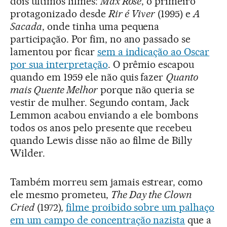
dois últimos filmes:
Max Rose
, o primeiro
protagonizado desde
Rir é Viver
(1995) e
A
Sacada
, onde tinha uma pequena
participação. Por fim, no ano passado se
lamentou por ficar
sem a indicação ao Oscar
por sua interpretação
. O prêmio escapou
quando em 1959 ele não quis fazer
Quanto
mais Quente Melhor
porque não queria se
vestir de mulher. Segundo contam, Jack
Lemmon acabou enviando a ele bombons
todos os anos pelo presente que recebeu
quando Lewis disse não ao filme de Billy
Wilder.
Também morreu sem jamais estrear, como
ele mesmo prometeu,
The Day the Clown
Cried
(1972),
filme proibido sobre um palhaço
em um campo de concentração nazista
que a