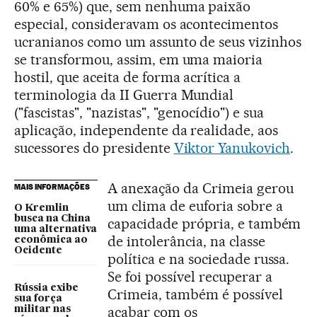
60% e 65%) que, sem nenhuma paixão
especial, consideravam os acontecimentos
ucranianos como um assunto de seus vizinhos
se transformou, assim, em uma maioria
hostil, que aceita de forma acrítica a
terminologia da II Guerra Mundial
("fascistas", "nazistas", "genocídio") e sua
aplicação, independente da realidade, aos
sucessores do presidente
Viktor Yanukovich
.
A anexação da Crimeia gerou
MAIS INFORMAÇÕES
um clima de euforia sobre a
O Kremlin
busca na China
capacidade própria, e também
uma alternativa
de intolerância, na classe
econômica ao
Ocidente
política e na sociedade russa.
Se foi possível recuperar a
Rússia exibe
Crimeia, também é possível
sua força
acabar com os
militar nas