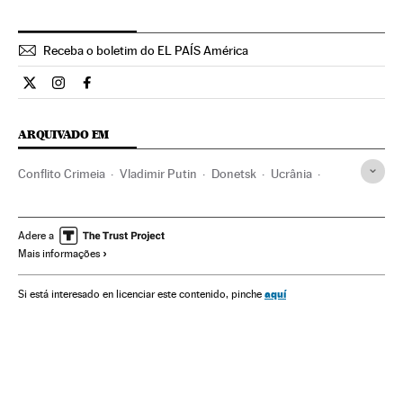
Receba o boletim do EL PAÍS América
Internacional El País Brasil en Twitter
Internacional El País Brasil en Instagram
Internacional El País Brasil en Facebook
ARQUIVADO EM
Conflito Crimeia
Vladimir Putin
Donetsk
Ucrânia
Rússia
Europa Leste
Conflitos territoriais
Europa
Conflitos
Organizações internacionais
Adere a
Mais informações
Relações exteriores
Donbás
aquí
Si está interesado en licenciar este contenido, pinche