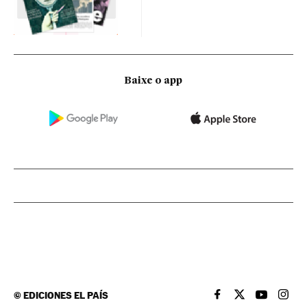
Baixe o app
©
EDICIONES EL PAÍS
EL PAÍS BRASIL EN
EL PAÍS BRASI
EL PAÍS B
EL PA