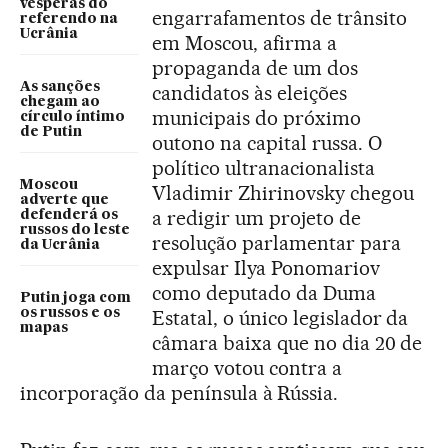
vésperas do
engarrafamentos de trânsito
referendo na
Ucrânia
em Moscou, afirma a
propaganda de um dos
As sanções
candidatos às eleições
chegam ao
municipais do próximo
círculo íntimo
de Putin
outono na capital russa. O
político ultranacionalista
Moscou
Vladimir Zhirinovsky chegou
adverte que
a redigir um projeto de
defenderá os
russos do leste
resolução parlamentar para
da Ucrânia
expulsar Ilya Ponomariov
como deputado da Duma
Putin joga com
os russos e os
Estatal, o único legislador da
mapas
câmara baixa que no dia 20 de
março votou contra a
incorporação da península à Rússia.