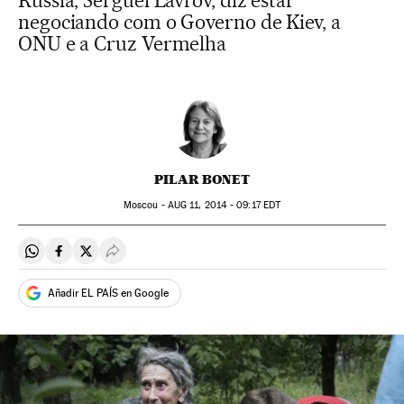
Rússia, Serguei Lavrov, diz estar
negociando com o Governo de Kiev, a
ONU e a Cruz Vermelha
PILAR BONET
Moscou -
AUG
11, 2014 - 09:17
EDT
Compartir en Whatsapp
Compartir en Facebook
Compartir en Twitter
Desplegar Redes Sociales
Añadir EL PAÍS en Google