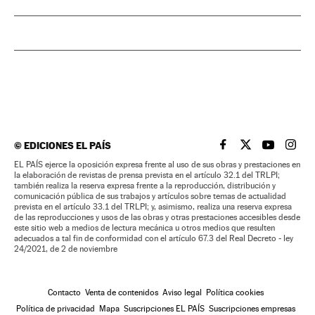
©
EDICIONES EL PAÍS
EL PAÍS BRASIL EN
EL PAÍS BRASI
EL PAÍS B
EL PA
EL PAÍS ejerce la oposición expresa frente al uso de sus obras y prestaciones en
la elaboración de revistas de prensa prevista en el artículo 32.1 del TRLPI;
también realiza la reserva expresa frente a la reproducción, distribución y
comunicación pública de sus trabajos y artículos sobre temas de actualidad
prevista en el artículo 33.1 del TRLPI; y, asimismo, realiza una reserva expresa
de las reproducciones y usos de las obras y otras prestaciones accesibles desde
este sitio web a medios de lectura mecánica u otros medios que resulten
adecuados a tal fin de conformidad con el artículo 67.3 del Real Decreto - ley
24/2021, de 2 de noviembre
Contacto
Venta de contenidos
Aviso legal
Política cookies
Política de privacidad
Mapa
Suscripciones EL PAÍS
Suscripciones empresas