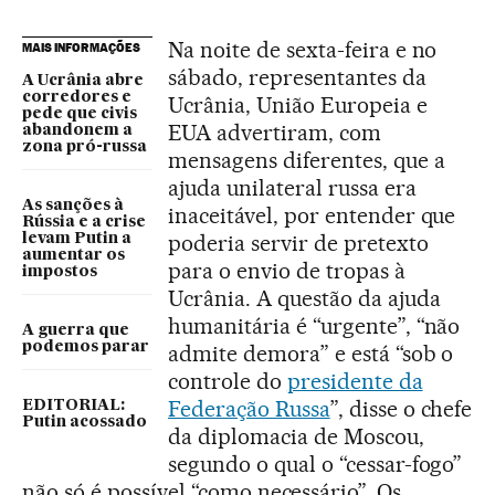
Na noite de sexta-feira e no
MAIS INFORMAÇÕES
sábado, representantes da
A Ucrânia abre
corredores e
Ucrânia, União Europeia e
pede que civis
EUA advertiram, com
abandonem a
zona pró-russa
mensagens diferentes, que a
ajuda unilateral russa era
As sanções à
inaceitável, por entender que
Rússia e a crise
poderia servir de pretexto
levam Putin a
aumentar os
para o envio de tropas à
impostos
Ucrânia. A questão da ajuda
humanitária é “urgente”, “não
A guerra que
podemos parar
admite demora” e está “sob o
controle do
presidente da
Federação Russa
”, disse o chefe
EDITORIAL:
Putin acossado
da diplomacia de Moscou,
segundo o qual o “cessar-fogo”
não só é possível “como necessário”. Os