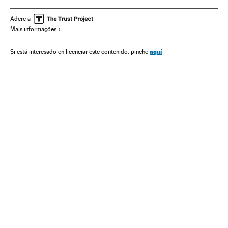
Europa Leste
Conflitos territoriais
Europa
Conflitos
Relações exteriores
Donbás
Adere a
Mais informações
aquí
Si está interesado en licenciar este contenido, pinche