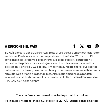
©
EDICIONES EL PAÍS
EL PAÍS BRASIL EN
EL PAÍS BRASI
EL PAÍS B
EL PA
EL PAÍS ejerce la oposición expresa frente al uso de sus obras y prestaciones en
la elaboración de revistas de prensa prevista en el artículo 32.1 del TRLPI;
también realiza la reserva expresa frente a la reproducción, distribución y
comunicación pública de sus trabajos y artículos sobre temas de actualidad
prevista en el artículo 33.1 del TRLPI; y, asimismo, realiza una reserva expresa
de las reproducciones y usos de las obras y otras prestaciones accesibles desde
este sitio web a medios de lectura mecánica u otros medios que resulten
adecuados a tal fin de conformidad con el artículo 67.3 del Real Decreto - ley
24/2021, de 2 de noviembre
Contacto
Venta de contenidos
Aviso legal
Política cookies
Política de privacidad
Mapa
Suscripciones EL PAÍS
Suscripciones empresas