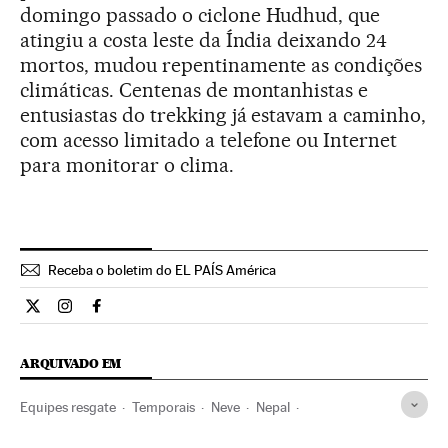
domingo passado o ciclone Hudhud, que
atingiu a costa leste da Índia deixando 24
mortos, mudou repentinamente as condições
climáticas. Centenas de montanhistas e
entusiastas do trekking já estavam a caminho,
com acesso limitado a telefone ou Internet
para monitorar o clima.
Receba o boletim do EL PAÍS América
Internacional El País Brasil en Twitter
Internacional El País Brasil en Instagram
Internacional El País Brasil en Facebook
ARQUIVADO EM
Equipes resgate
Temporais
Neve
Nepal
Emergências
Precipitações
Himalaia
Ásia meridional