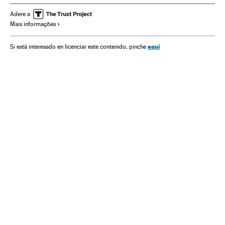
Alpinismo
Cordilheiras
Desastres naturais
Adere a
Mais informações
Esporte aventura
Espaços naturais
Desastres
Ásia
Acontecimentos
Esportes
Meio ambiente
Vento
aquí
Si está interesado en licenciar este contenido, pinche
Meteorologia