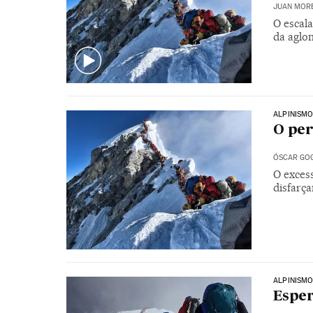
JUAN MOR
O escal
da aglo
ALPINISM
O per
ÓSCAR GO
O excess
disfarç
ALPINISM
Esper