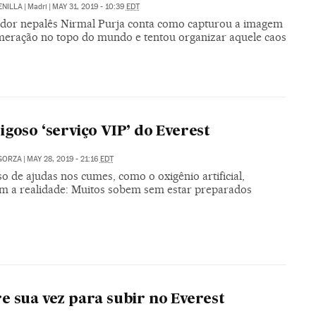
ENILLA
|
Madri
|
MAY 31, 2019 - 10:39
EDT
ador nepalês Nirmal Purja conta como capturou a imagem
meração no topo do mundo e tentou organizar aquele caos
O
igoso ‘serviço VIP’ do Everest
GORZA
|
MAY 28, 2019 - 21:16
EDT
o de ajudas nos cumes, como o oxigênio artificial,
am a realidade: Muitos sobem sem estar preparados
O
e sua vez para subir no Everest