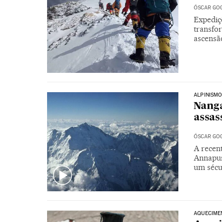
ÓSCAR GO
Expediç
transfo
ascensã
ALPINISM
Nanga
assas
ÓSCAR GO
A recent
Annapur
um sécu
AQUECIME