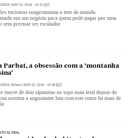
GORZA
|
MAY 13, 2019 - 10:12
EDT
ões turísticas congestionam o teto do mundo,
rmado em um negócio para quem pode pagar por uma
o sem precisar ser escalador
O
 Parbat, a obsessão com a ‘montanha
sina’
GORZA
|
Bilbao
|
MAR 21, 2019 - 13:38
EDT
e morte de dois alpinistas no topo mais letal depois do
na acentua a angustiante luta com este cume há mais de
lo
NTO GLOBAL