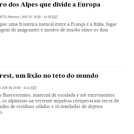
o dos Alpes que divide a Europa
SETS
|
Menton
|
JUN 23, 2018 - 11:26
EDT
or uma fronteira natural entre a França e a Itália, lugar
agem de imigrantes e motivo de tensão entre os dois
rest, um lixão no teto do mundo
|
JUN 19, 2018 - 11:11
EDT
 fluorescentes, material de escalada e até excrementos.
 os alpinistas na vertente nepalesa recuperaram cerca de
adas de resíduos sólidos e 15 toneladas de dejetos
s