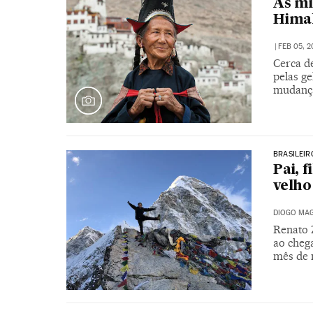
As mi
Hima
|
FEB 05, 2
Cerca d
pelas g
mudança
BRASILEIR
Pai, 
velho
DIOGO MAG
Renato 
ao cheg
mês de 