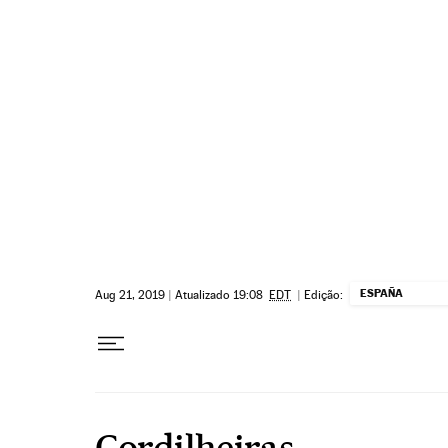
Pular para o conteúdo
ESPAÑA
Aug 21, 2019
|
Atualizado 19:08
EDT
|
Edição:
Cordilheiras