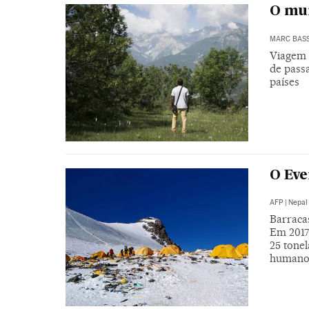
O mur
MARC BAS
Viagem p
de pass
países
O Eve
AFP
|
Nepal
Barracas
Em 2017,
25 tonel
humano