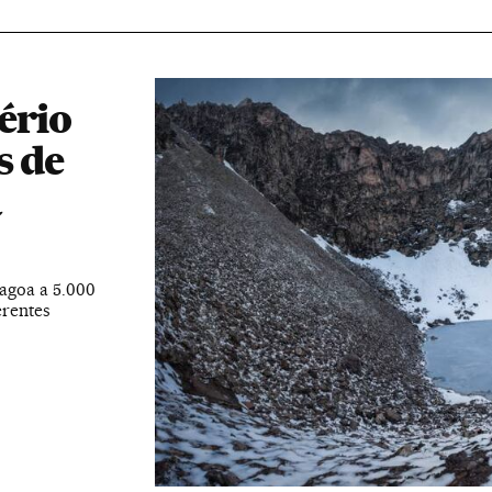
ério
s de
a
agoa a 5.000
erentes