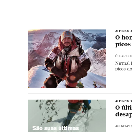
ALPINISM
O hom
picos
ÓSCAR GO
Nirmal 
picos d
ALPINISM
O últ
desap
AGENCIAS