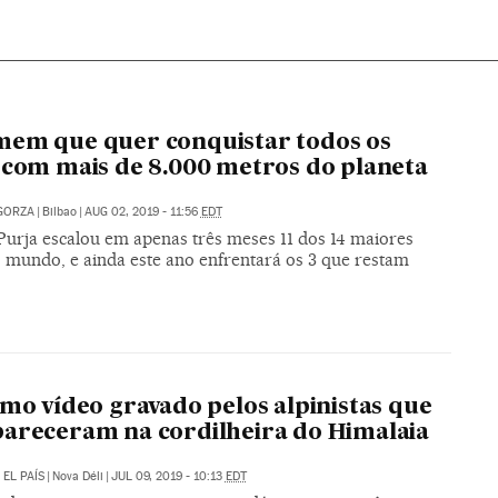
O
em que quer conquistar todos os
 com mais de 8.000 metros do planeta
GORZA
|
Bilbao
|
AUG 02, 2019 - 11:56
EDT
Purja escalou em apenas três meses 11 dos 14 maiores
o mundo, e ainda este ano enfrentará os 3 que restam
O
imo vídeo gravado pelos alpinistas que
areceram na cordilheira do Himalaia
/
EL PAÍS
|
Nova Déli
|
JUL 09, 2019 - 10:13
EDT