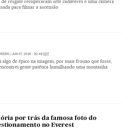
s de resgate recuperaram sete cadáveres e uma câmera
sada para filmar a ascensão
RRIERO
|
JUN 07, 2019 - 20:48
EDT
i algo de épico na imagem, por mais frouxo que fosse,
encontrei gente patética humilhando uma montanha
O
tória por trás da famosa foto do
stionamento no Everest