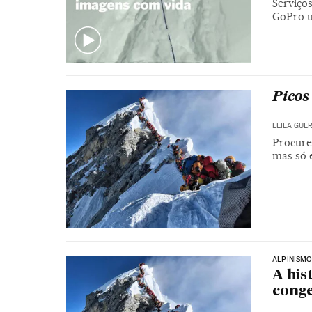
Serviço
GoPro u
Picos
LEILA GUE
Procure
mas só 
ALPINISM
A his
conge