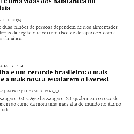
l e uma vidas dos habitantes do
laia
019 - 17:45
EST
e duas bilhões de pessoas dependem de rios alimentados
eleiras da região que correm risco de desaparecer com a
 climática
OS NO EVEREST
filha e um recorde brasileiro: o mais
 e a mais nova a escalarem o Everest
RI
|
São Paulo
|
SEP 23, 2018 - 15:43
EDT
Zangaro, 60, e Ayesha Zangaro, 23, quebraram o recorde
arem ao cume da montanha mais alta do mundo no último
maio