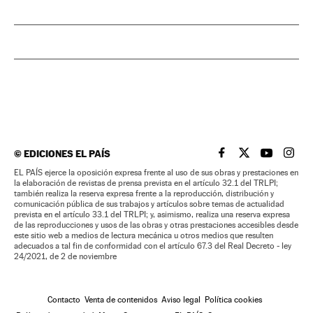
©
EDICIONES EL PAÍS
EL PAÍS BRASIL EN
EL PAÍS BRASI
EL PAÍS B
EL PA
EL PAÍS ejerce la oposición expresa frente al uso de sus obras y prestaciones en
la elaboración de revistas de prensa prevista en el artículo 32.1 del TRLPI;
también realiza la reserva expresa frente a la reproducción, distribución y
comunicación pública de sus trabajos y artículos sobre temas de actualidad
prevista en el artículo 33.1 del TRLPI; y, asimismo, realiza una reserva expresa
de las reproducciones y usos de las obras y otras prestaciones accesibles desde
este sitio web a medios de lectura mecánica u otros medios que resulten
adecuados a tal fin de conformidad con el artículo 67.3 del Real Decreto - ley
24/2021, de 2 de noviembre
Contacto
Venta de contenidos
Aviso legal
Política cookies