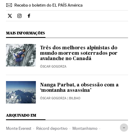
Receba o boletim do EL PAÍS América
Internacional El País Brasil en Twitter
Internacional El País Brasil en Instagram
Internacional El País Brasil en Facebook
MAIS INFORMAÇÕES
Três dos melhores alpinistas do
mundo morrem soterrados por
avalanche no Canadá
ÓSCAR GOGORZA
Nanga Parbat, a obsessão com a
‘montanha assassina’
ÓSCAR GOGORZA
| BILBAO
ARQUIVADO EM
Monte Everest
Récord deportivo
Montanhismo