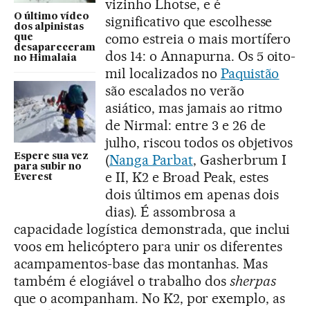
vizinho Lhotse, e é
O último vídeo
significativo que escolhesse
dos alpinistas
como estreia o mais mortífero
que
desapareceram
dos 14: o Annapurna. Os 5 oito-
no Himalaia
mil localizados no
Paquistão
são escalados no verão
asiático, mas jamais ao ritmo
de Nirmal: entre 3 e 26 de
julho, riscou todos os objetivos
Espere sua vez
(
Nanga Parbat
, Gasherbrum I
para subir no
e II, K2 e Broad Peak, estes
Everest
dois últimos em apenas dois
dias). É assombrosa a
capacidade logística demonstrada, que inclui
voos em helicóptero para unir os diferentes
acampamentos-base das montanhas. Mas
também é elogiável o trabalho dos
sherpas
que o acompanham. No K2, por exemplo, as