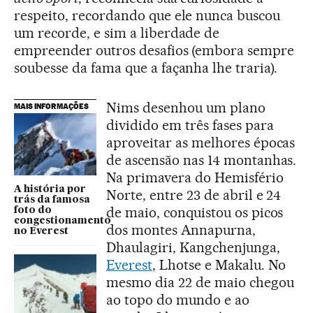
respeito, recordando que ele nunca buscou
um recorde, e sim a liberdade de
empreender outros desafios (embora sempre
soubesse da fama que a façanha lhe traria).
Nims desenhou um plano
MAIS INFORMAÇÕES
dividido em três fases para
aproveitar as melhores épocas
de ascensão nas 14 montanhas.
Na primavera do Hemisfério
A história por
Norte, entre 23 de abril e 24
trás da famosa
de maio, conquistou os picos
foto do
congestionamento
dos montes Annapurna,
no Everest
Dhaulagiri, Kangchenjunga,
Everest
, Lhotse e Makalu. No
mesmo dia 22 de maio chegou
ao topo do mundo e ao