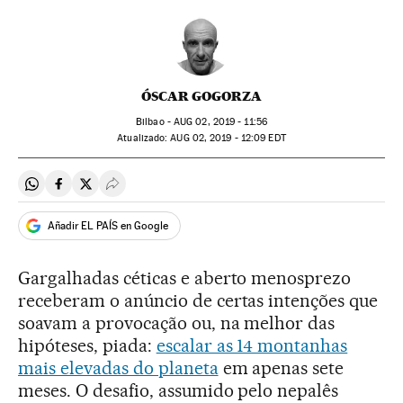
ÓSCAR GOGORZA
Bilbao -
AUG
02, 2019 - 11:56
atualizado:
AUG
02, 2019 - 12:09
EDT
Compartir en Whatsapp
Compartir en Facebook
Compartir en Twitter
Desplegar Redes Sociales
Añadir EL PAÍS en Google
Gargalhadas céticas e aberto menosprezo
receberam o anúncio de certas intenções que
soavam a provocação ou, na melhor das
hipóteses, piada:
escalar as 14 montanhas
mais elevadas do planeta
em apenas sete
meses. O desafio, assumido pelo nepalês