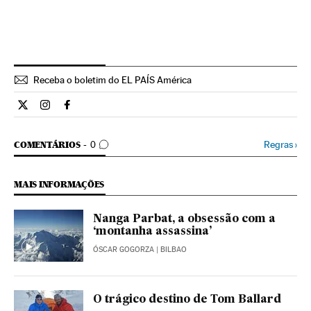
Receba o boletim do EL PAÍS América
Internacional El País Brasil en Twitter
Internacional El País Brasil en Instagram
Internacional El País Brasil en Facebook
COMENTÁRIOS
Regras
›
COMENTÁRIOS
0
MAIS INFORMAÇÕES
Nanga Parbat, a obsessão com a
‘montanha assassina’
ÓSCAR GOGORZA
| BILBAO
O trágico destino de Tom Ballard