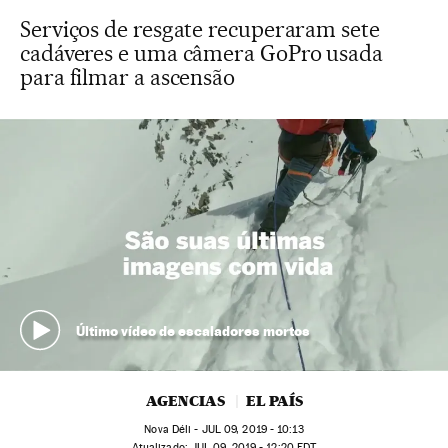
Serviços de resgate recuperaram sete
cadáveres e uma câmera GoPro usada
para filmar a ascensão
Último vídeo de escaladores mortos
AGENCIAS
EL PAÍS
Nova Déli -
JUL
09, 2019 - 10:13
atualizado:
JUL
09, 2019 - 12:20
EDT