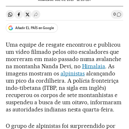
0
Compartir en Whatsapp
Compartir en Facebook
Compartir en Twitter
Desplegar Redes Sociales
Comen
Añadir EL PAÍS en Google
Uma equipe de resgate encontrou e publicou
um vídeo filmado pelos oito escaladores que
morreram em maio passado numa avalanche
na montanha Nanda Devi, no
Himalaia
. As
imagens mostram os
alpinistas
alcançando
um pico da cordilheira. A polícia fronteiriça
indo-tibetana (ITBP, na sigla em inglês)
recuperou os corpos de sete montanhistas e
suspendeu a busca de um oitavo, informaram
as autoridades indianas nesta quarta-feira.
O grupo de alpinistas foi surpreendido por