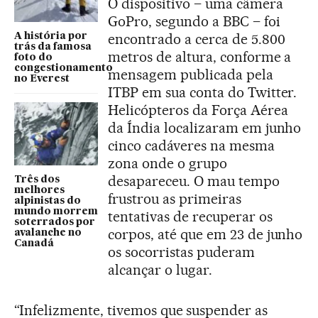
O dispositivo – uma câmera
GoPro, segundo a BBC – foi
encontrado a cerca de 5.800
A história por
trás da famosa
metros de altura, conforme a
foto do
congestionamento
mensagem publicada pela
no Everest
ITBP em sua conta do Twitter.
Helicópteros da Força Aérea
da Índia localizaram em junho
cinco cadáveres na mesma
zona onde o grupo
desapareceu. O mau tempo
Três dos
melhores
frustrou as primeiras
alpinistas do
mundo morrem
tentativas de recuperar os
soterrados por
corpos, até que em 23 de junho
avalanche no
Canadá
os socorristas puderam
alcançar o lugar.
“Infelizmente, tivemos que suspender as