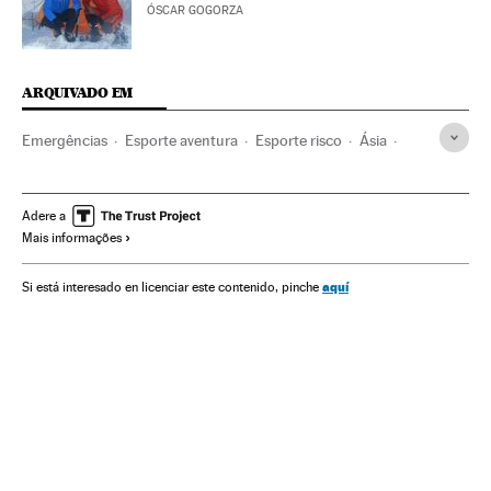
ÓSCAR GOGORZA
ARQUIVADO EM
Emergências
Esporte aventura
Esporte risco
Ásia
Acontecimentos
Esportes
Equipes resgate
Escalada
Resgate vítimas
Montanhismo
Himalaia
Índia
Adere a
Mais informações
Cordilheiras
Ásia meridional
Alpinismo
aquí
Si está interesado en licenciar este contenido, pinche