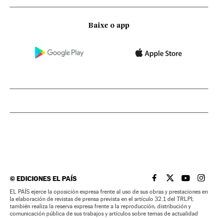
Baixe o app
©
EDICIONES EL PAÍS
EL PAÍS BRASIL EN
EL PAÍS BRASI
EL PAÍS B
EL PA
EL PAÍS ejerce la oposición expresa frente al uso de sus obras y prestaciones en
la elaboración de revistas de prensa prevista en el artículo 32.1 del TRLPI;
también realiza la reserva expresa frente a la reproducción, distribución y
comunicación pública de sus trabajos y artículos sobre temas de actualidad