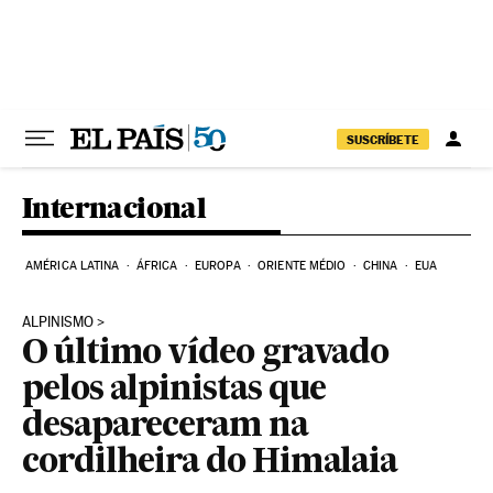
Pular para o conteúdo
SUSCRÍBETE
Internacional
AMÉRICA LATINA
ÁFRICA
EUROPA
ORIENTE MÉDIO
CHINA
EUA
ALPINISMO
O último vídeo gravado
pelos alpinistas que
desapareceram na
cordilheira do Himalaia