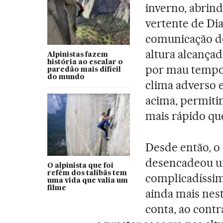
inverno, abrin
vertente de Di
comunicação dos
altura alcança
Alpinistas fazem
história ao escalar o
por mau tempo,
paredão mais difícil
do mundo
clima adverso 
acima, permiti
mais rápido que
Desde então, o 
desencadeou um
O alpinista que foi
refém dos talibãs tem
complicadíssim
uma vida que valia um
filme
ainda mais nes
conta, ao cont