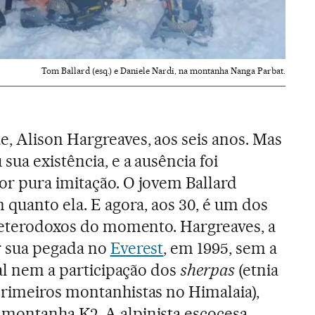
Tom Ballard (esq.) e Daniele Nardi, na montanha Nanga Parbat.
, Alison Hargreaves, aos seis anos. Mas
ua existência, e a ausência foi
r pura imitação. O jovem Ballard
 quanto ela. E agora, aos 30, é um dos
heterodoxos do momento. Hargreaves, a
r sua pegada no
Everest
, em 1995, sem a
ial nem a participação dos
sherpas
(etnia
rimeiros montanhistas no Himalaia),
montanha K2. A alpinista escocesa