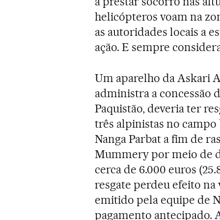
a prestar socorro nas alt
helicópteros voam na zo
as autoridades locais a e
ação. E sempre consider
Um aparelho da Askari Av
administra a concessão d
Paquistão, deveria ter r
três alpinistas no campo 
Nanga Parbat a fim de ras
Mummery por meio de dr
cerca de 6.000 euros (25.8
resgate perdeu efeito n
emitido pela equipe de Na
pagamento antecipado. A