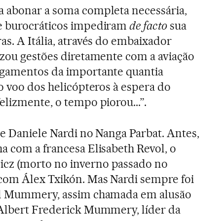
a abonar a soma completa necessária,
e burocráticos impediram
de facto
sua
as. A Itália, através do embaixador
izou gestões diretamente com a aviação
agamentos da importante quantia
o voo dos helicópteros à espera do
elizmente, o tempo piorou...”.
de Daniele Nardi no Nanga Parbat. Antes,
a com a francesa Elisabeth Revol, o
cz (morto no inverno passado no
 com Álex Txikón. Mas Nardi sempre foi
vel Mummery, assim chamada em alusão
 Albert Frederick Mummery, líder da