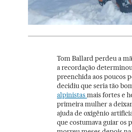
Tom Ballard perdeu a mãe
a recordação determinou s
preenchida aos poucos po
decidiu que seria tão bom
alpinistas
mais fortes e 
primeira mulher a deixa
ajuda de oxigênio artific
que costumava guiar os p
morreu meses depois na 