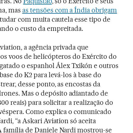
uras. No
Paquistão
, só o Exército e seus
na, mas
as tensões com a Índia obrigam
studar com muita cautela esse tipo de
ando o custo da empreitada.
iation, a agência privada que
os voos de helicópteros do Exército do
esgatado o espanhol Álex Txikón e outros
base do K2 para levá-los à base do
trear, desse ponto, as encostas da
ones. Mas o depósito adiantado de
00 reais) para solicitar a realização do
a véspera. Como explica o comunicado
rdi, “a Askari Aviation só aceita
 família de Daniele Nardi mostrou-se