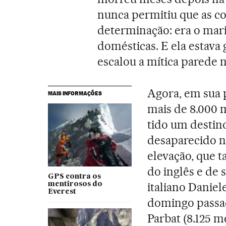
nunca permitiu que as c
determinação: era o mari
domésticas. E ela estava
escalou a mítica parede n
Agora, em sua
MAIS INFORMAÇÕES
mais de 8.000 m
tido um destino
desaparecido 
elevação, que t
do inglês e de
GPS contra os
italiano Daniel
mentirosos do
Everest
domingo passa
Parbat (8.125 m