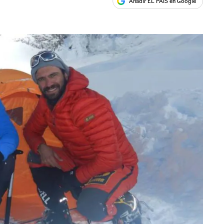
Añadir EL PAÍS en Google
ales