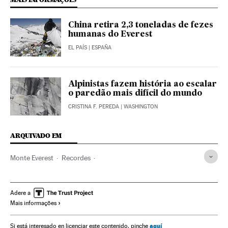
China retira 2,3 toneladas de fezes
humanas do Everest
EL PAÍS
| ESPAÑA
Alpinistas fazem história ao escalar
o paredão mais difícil do mundo
CRISTINA F. PEREDA
| WASHINGTON
ARQUIVADO EM
Monte Everest
Recordes
Montanhas com mais de 8000 m de altitude
Montanhas
Himalaia
Nepal
Tibete
Cordilheiras
China
Adere a
Mais informações
Alpinismo
Brasil
Espaços naturais
Ásia oriental
Esporte aventura
América do Sul
América Latina
Ásia
aquí
Si está interesado en licenciar este contenido, pinche