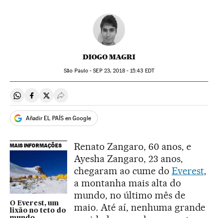
DIOGO MAGRI
São Paulo -
SEP
23, 2018 - 15:43
EDT
Compartir en Whatsapp
Compartir en Facebook
Compartir en Twitter
Desplegar Redes Sociales
Añadir EL PAÍS en Google
Renato Zangaro, 60 anos, e
MAIS INFORMAÇÕES
Ayesha Zangaro, 23 anos,
chegaram ao cume do
Everest
,
a montanha mais alta do
mundo, no último mês de
O Everest, um
maio. Até aí, nenhuma grande
lixão no teto do
mundo