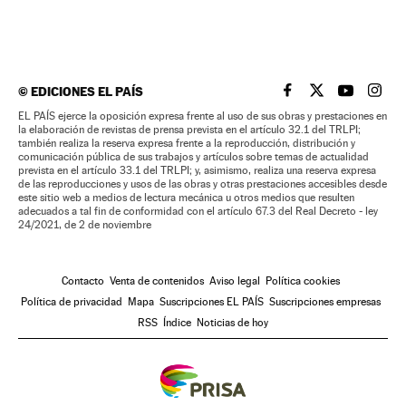
©
EDICIONES EL PAÍS
EL PAÍS BRASIL EN
EL PAÍS BRASI
EL PAÍS B
EL PA
EL PAÍS ejerce la oposición expresa frente al uso de sus obras y prestaciones en
la elaboración de revistas de prensa prevista en el artículo 32.1 del TRLPI;
también realiza la reserva expresa frente a la reproducción, distribución y
comunicación pública de sus trabajos y artículos sobre temas de actualidad
prevista en el artículo 33.1 del TRLPI; y, asimismo, realiza una reserva expresa
de las reproducciones y usos de las obras y otras prestaciones accesibles desde
este sitio web a medios de lectura mecánica u otros medios que resulten
adecuados a tal fin de conformidad con el artículo 67.3 del Real Decreto - ley
24/2021, de 2 de noviembre
Contacto
Venta de contenidos
Aviso legal
Política cookies
Política de privacidad
Mapa
Suscripciones EL PAÍS
Suscripciones empresas
RSS
Índice
Noticias de hoy