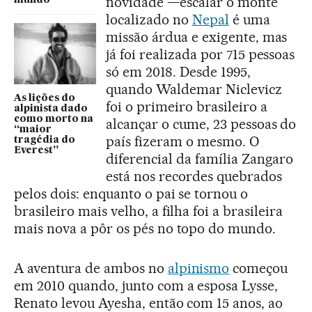
novidade —escalar o monte
localizado no
Nepal
é uma
missão árdua e exigente, mas
já foi realizada por 715 pessoas
só em 2018. Desde 1995,
quando Waldemar Niclevicz
As lições do
foi o primeiro brasileiro a
alpinista dado
como morto na
alcançar o cume, 23 pessoas do
“maior
país fizeram o mesmo. O
tragédia do
Everest”
diferencial da família Zangaro
está nos recordes quebrados
pelos dois: enquanto o pai se tornou o
brasileiro mais velho, a filha foi a brasileira
mais nova a pôr os pés no topo do mundo.
A aventura de ambos no
alpinismo
começou
em 2010 quando, junto com a esposa Lysse,
Renato levou Ayesha, então com 15 anos, ao