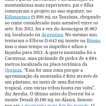
montanhistas mais experientes, pai e filha
começaram o projeto no ano seguinte, no
Kilimanjaro
(5.895 m), na Tanzânia, chegando
ao cume considerado mais acessível entre os
sete. Em 2012, foi a vez do Aconcágua (6.962
m), localizado na
Argentina
. No mesmo ano,
tentaram o Elbrus (5.642 m), monte na
Rússia
,
mas o mau tempo os impediu e adiou a
façanha para 2013. A quarta montanha foi a
Carstensz, uma pirâmide de pedra de 4.884
metros localizada na placa tectônica da
Oceania
. “Essa foi uma zona porque a
aproximação da montanha é feita através de
um pântano, no meio de uma floresta
tropical, com várias tribos hostis em volta”,
diz Ayesha. O último antes do Everest foi o
monte Denali (6.190 m), no Alasca, famoso
por ser
a montanha mais fria do mundo
. O