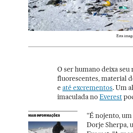
Esta imag
O ser humano deixa seu r
fluorescentes, material d
e
até excrementos
. Um a
imaculada no
Everest
pod
“É nojento, um
MAIS INFORMAÇÕES
Dorje Sherpa, 