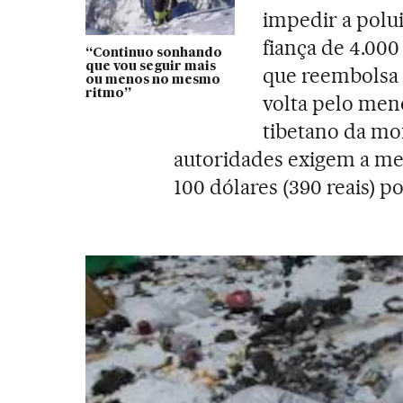
impedir a polu
fiança de 4.000
“Continuo sonhando
que vou seguir mais
que reembolsa 
ou menos no mesmo
ritmo”
volta pelo meno
tibetano da mo
autoridades exigem a m
100 dólares (390 reais) po