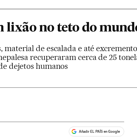
m lixão no teto do mund
, material de escalada e até excremento
 nepalesa recuperaram cerca de 25 tone
s de dejetos humanos
Añadir EL PAÍS en Google
ales