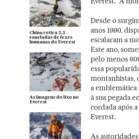
Everest. “A mo
Desde o surgim
anos 1990, dis
China retira 2,3
toneladas de fezes
escalaram a mo
humanas do Everest
Este ano, some
pelo menos 600
essa popularid
montanhistas, 
a emblemática 
à sua pegada e
As imagens do lixo no
Everest
cordada após a
Everest.
As autoridades