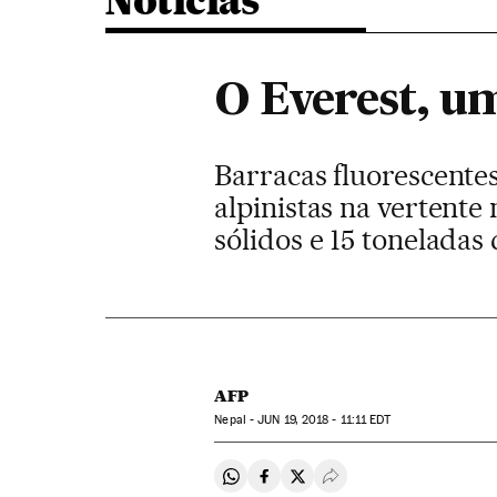
Noticias
O Everest, u
Barracas fluorescentes
alpinistas na vertente
sólidos e 15 tonelada
AFP
Nepal -
JUN
19, 2018 - 11:11
EDT
Compartir en Whatsapp
Compartir en Facebook
Compartir en Twitter
Desplegar Redes Soci