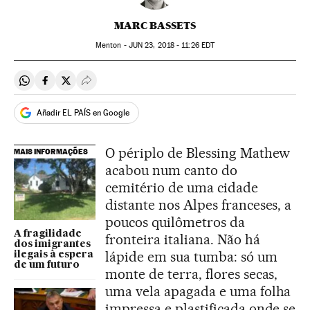
MARC BASSETS
Menton -
JUN
23, 2018 - 11:26
EDT
Compartir en Whatsapp
Compartir en Facebook
Compartir en Twitter
Desplegar Redes Sociales
Añadir EL PAÍS en Google
O périplo de Blessing Mathew
MAIS INFORMAÇÕES
acabou num canto do
cemitério de uma cidade
distante nos Alpes franceses, a
poucos quilômetros da
A fragilidade
fronteira italiana. Não há
dos imigrantes
lápide em sua tumba: só um
ilegais à espera
de um futuro
monte de terra, flores secas,
uma vela apagada e uma folha
impressa e plastificada onde se