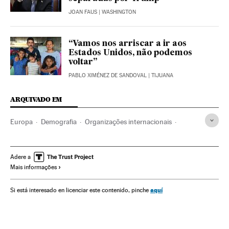
JOAN FAUS
| WASHINGTON
“Vamos nos arriscar a ir aos
Estados Unidos, não podemos
voltar”
PABLO XIMÉNEZ DE SANDOVAL
| TIJUANA
ARQUIVADO EM
Europa
Demografia
Organizações internacionais
Relações exteriores
Sociedade
Meio ambiente
Alpes
Itália
França
Cordilheiras
Europa Ocidental
Adere a
Mais informações
Imigração
Espaços naturais
Migração
União Europeia
aquí
Si está interesado en licenciar este contenido, pinche