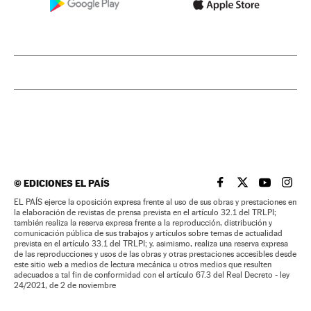
©
EDICIONES EL PAÍS
EL PAÍS BRASIL EN
EL PAÍS BRASI
EL PAÍS B
EL PA
EL PAÍS ejerce la oposición expresa frente al uso de sus obras y prestaciones en
la elaboración de revistas de prensa prevista en el artículo 32.1 del TRLPI;
también realiza la reserva expresa frente a la reproducción, distribución y
comunicación pública de sus trabajos y artículos sobre temas de actualidad
prevista en el artículo 33.1 del TRLPI; y, asimismo, realiza una reserva expresa
de las reproducciones y usos de las obras y otras prestaciones accesibles desde
este sitio web a medios de lectura mecánica u otros medios que resulten
adecuados a tal fin de conformidad con el artículo 67.3 del Real Decreto - ley
24/2021, de 2 de noviembre