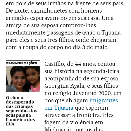
em dois de seus irmãos na frente de seus pais.
De noite, caminhonetes com homens
armados esperavam-no em sua casa. Uma
amiga de sua esposa comprou-lhes
imediatamente passagens de avião a Tijuana
para eles e seus três filhos, onde chegaram
com a roupa do corpo no dia 3 de maio.
Castillo, de 44 anos, contou
MAIS INFORMAÇÕES
sua história na segunda-feira,
acompanhado de sua esposa,
Georgina Ayala, e seus filhos
no refúgio Juventud 2000, um
O choro
dos que abrigam
imigrantes
desesperado
em Tijuana
que esperam
das crianças
separadas dos
atravessar a fronteira. Eles
seus pais na
fronteira dos
fogem da violência em
EUA
Michoacán, outros das