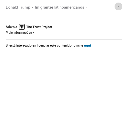
Donald Trump
Imigrantes latinoamericanos
Imigração irregular
Política migração
Estados Unidos
México
Imigrantes
Imigração
América do Norte
Adere a
Mais informações
Migração
América Latina
Demografia
América
Sociedade
aquí
Si está interesado en licenciar este contenido, pinche