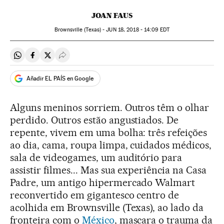
JOAN FAUS
Brownsville (Texas) -
JUN
18, 2018 - 14:09
EDT
Compartir en Whatsapp
Compartir en Facebook
Compartir en Twitter
Desplegar Redes Sociales
Añadir EL PAÍS en Google
Alguns meninos sorriem. Outros têm o olhar
perdido. Outros estão angustiados. De
repente, vivem em uma bolha: três refeições
ao dia, cama, roupa limpa, cuidados médicos,
sala de videogames, um auditório para
assistir filmes... Mas sua experiência na Casa
Padre, um antigo hipermercado Walmart
reconvertido em gigantesco centro de
acolhida em Brownsville (Texas), ao lado da
fronteira com o
México
, mascara o trauma da