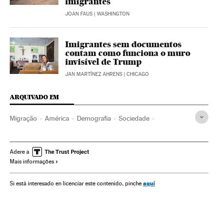
imigrantes
JOAN FAUS
| WASHINGTON
Imigrantes sem documentos
contam como funciona o muro
invisível de Trump
JAN MARTÍNEZ AHRENS
| CHICAGO
ARQUIVADO EM
Migração
América
Demografia
Sociedade
Donald Trump
Texas
Imigração irregular
Estados Unidos
México
Política migração
Adere a
Mais informações
América do Norte
Imigração
América Latina
aquí
Si está interesado en licenciar este contenido, pinche