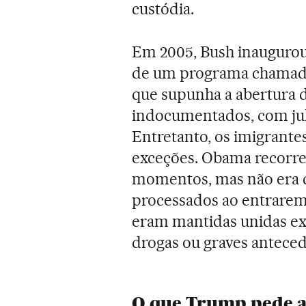
custódia.
Em 2005, Bush inaugurou a
de um programa chamado 
que supunha a abertura d
indocumentados, com julg
Entretanto, os imigrante
exceções. Obama recorre
momentos, mas não era 
processados ao entrarem p
eram mantidas unidas exc
drogas ou graves anteced
O que Trump pede a