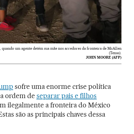
, quando um agente detém sua mãe nos arredores da fronteira de McAllen
(Texas).
JOHN MOORE (AFP)
rump
sofre uma enorme crise política
ca ordem de
separar pais e filhos
 ilegalmente a fronteira do México
stas são as principais chaves dessa