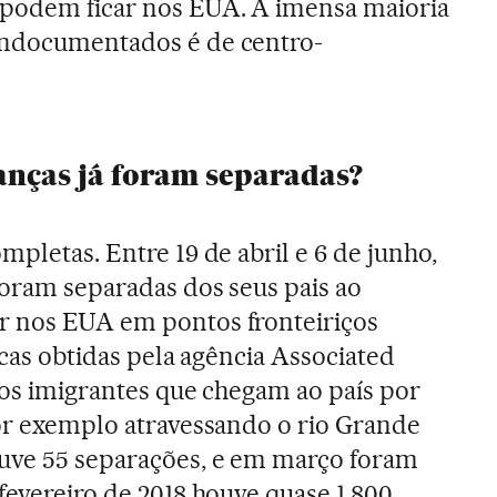
podem ficar nos EUA. A imensa maioria
indocumentados é de centro-
anças já foram separadas?
ompletas. Entre 19 de abril e 6 de junho,
foram separadas dos seus pais ao
r nos EUA em pontos fronteiriços
ticas obtidas pela agência Associated
itos imigrantes que chegam ao país por
por exemplo atravessando o rio Grande
uve 55 separações, e em março foram
fevereiro de 2018 houve quase 1.800