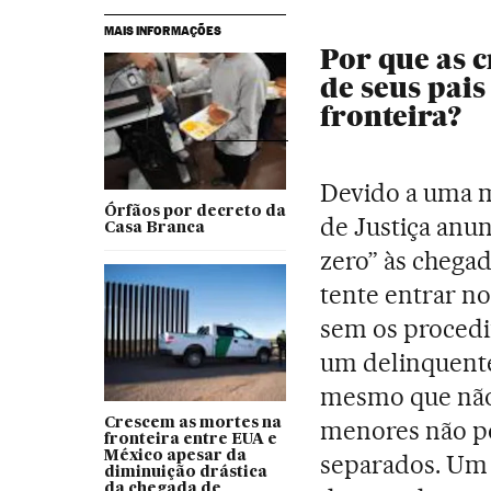
MAIS INFORMAÇÕES
Por que
as 
de seus pais
fronteira
?
Devido a uma 
Órfãos por decreto da
de Justiça anu
Casa Branca
zero” às chegad
tente entrar no
sem os procedi
um delinquente
mesmo que não
Crescem as mortes na
menores não po
fronteira entre EUA e
México apesar da
separados. Um j
diminuição drástica
da chegada de