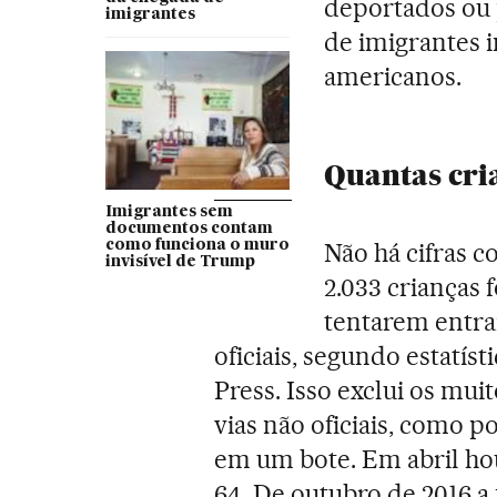
deportados ou 
imigrantes
de imigrantes 
americanos.
Quantas cri
Imigrantes sem
documentos contam
como funciona o muro
Não há cifras c
invisível de Trump
2.033 crianças 
tentarem entra
oficiais, segundo estatís
Press. Isso exclui os mu
vias não oficiais, como 
em um bote. Em abril ho
64. De outubro de 2016 a 