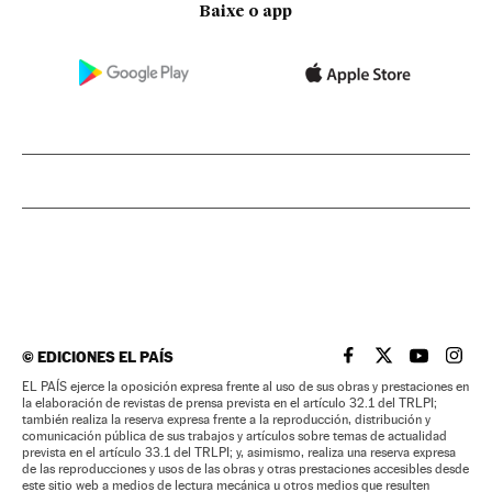
Baixe o app
©
EDICIONES EL PAÍS
EL PAÍS BRASIL EN
EL PAÍS BRASI
EL PAÍS B
EL PA
EL PAÍS ejerce la oposición expresa frente al uso de sus obras y prestaciones en
la elaboración de revistas de prensa prevista en el artículo 32.1 del TRLPI;
también realiza la reserva expresa frente a la reproducción, distribución y
comunicación pública de sus trabajos y artículos sobre temas de actualidad
prevista en el artículo 33.1 del TRLPI; y, asimismo, realiza una reserva expresa
de las reproducciones y usos de las obras y otras prestaciones accesibles desde
este sitio web a medios de lectura mecánica u otros medios que resulten