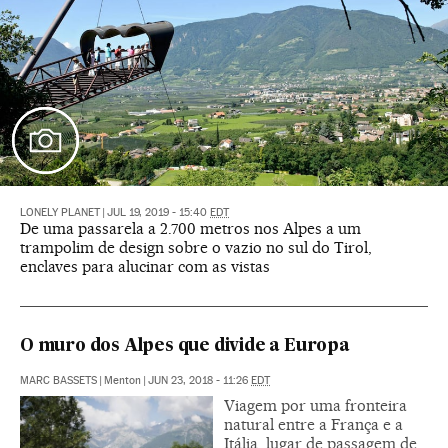
LONELY PLANET
|
JUL 19, 2019 - 15:40
EDT
De uma passarela a 2.700 metros nos Alpes a um
trampolim de design sobre o vazio no sul do Tirol,
enclaves para alucinar com as vistas
O muro dos Alpes que divide a Europa
MARC BASSETS
|
Menton
|
JUN 23, 2018 - 11:26
EDT
Viagem por uma fronteira
natural entre a França e a
Itália, lugar de passagem de