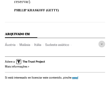
reservar).
PHILLIP KRASKOFF (GETTY)
ARQUIVADO EM
Áustria
Malásia
Itália
Sudeste asiático
Estados Unidos
França
Viagens
Brasil
África
Europa Ocidental
Lonely Planet
Ofertas turísticas
Adere a
Mais informações
América Latina
Ásia
Turismo
Europa
América
Auckland
Kuala Lumpur
Noruega
Arizona
aquí
Si está interesado en licenciar este contenido, pinche
Nova Zelândia
Austrália
Zâmbia
Alpes