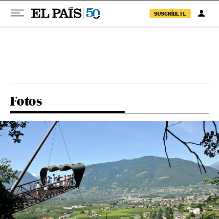
SUSCRÍBETE
Pular para o conteúdo
Fotos