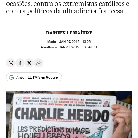
ocasiões, contra os extremistas católicos e
contra políticos da ultradireita francesa
DAMIEN LEMAÎTRE
Madri -
JAN
07, 2015 - 13:25
atualizado:
JAN
07, 2015 - 13:54
EST
Compartir en Whatsapp
Compartir en Facebook
Compartir en Twitter
Desplegar Redes Sociales
Añadir EL PAÍS en Google