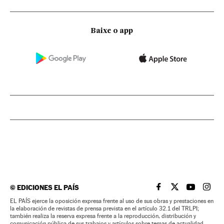
Baixe o app
©
EDICIONES EL PAÍS
EL PAÍS BRASIL EN
EL PAÍS BRASI
EL PAÍS B
EL PA
EL PAÍS ejerce la oposición expresa frente al uso de sus obras y prestaciones en
la elaboración de revistas de prensa prevista en el artículo 32.1 del TRLPI;
también realiza la reserva expresa frente a la reproducción, distribución y
comunicación pública de sus trabajos y artículos sobre temas de actualidad