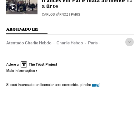
francês em Paris mata ao menos 12
a tiros
CARLOS YÁRNOZ
| PARIS
ARQUIVADO EM
Atentado Charlie Hebdo
Charlie Hebdo
Paris
Liberdade imprensa
Tiroteios
Humor gráfico
França
Terrorismo islamista
Jihadismo
Atentados terroristas
Adere a
Mais informações
Imprensa
Terrorismo
Meios comunicação
Comunicação
aquí
Si está interesado en licenciar este contenido, pinche