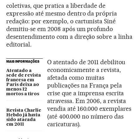
coletivas, que pratica a liberdade de
expressão até mesmo dentro da própria
redação: por exemplo, o cartunista Siné
demitiu-se em 2008 após um profundo
desentendimento com a direção sobre a linha
editorial.
O atentado de 2011 debilitou
MAIS INFORMAÇÕES
economicamente a revista,
Atentado a
sede de revista
afetada como muitas
francesa em
publicações na França pela
Paris deixa ao
menos 12
crise que a imprensa escrita
mortos a tiros
atravessa. Em 2006, a revista
vendia até 160.000 exemplares
Revista Charlie
(até 400.000 no número das
Hebdo já havia
sido atacada
caricaturas).
em 2011