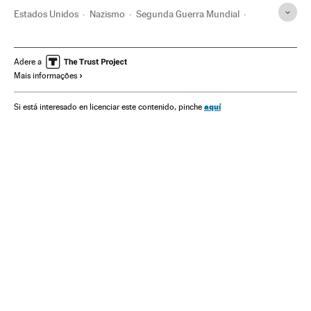
Estados Unidos
Nazismo
Segunda Guerra Mundial
Justiça
América
Alemanha
Extradições
Campos Concentração Nazistas
Holocausto judeu
Adere a
Mais informações
aquí
Si está interesado en licenciar este contenido, pinche