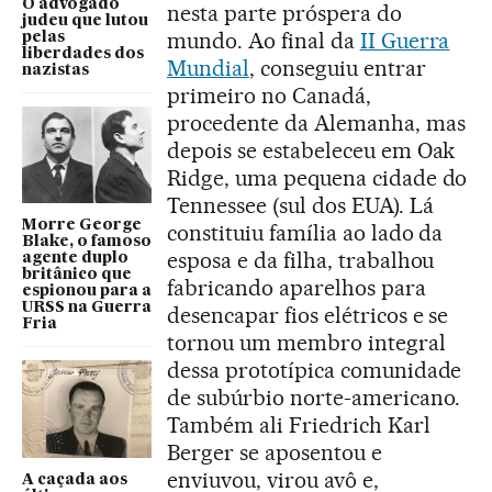
O advogado
nesta parte próspera do
judeu que lutou
mundo. Ao final da
II Guerra
pelas
liberdades dos
Mundial
, conseguiu entrar
nazistas
primeiro no Canadá,
procedente da Alemanha, mas
depois se estabeleceu em Oak
Ridge, uma pequena cidade do
Tennessee (sul dos EUA). Lá
Morre George
constituiu família ao lado da
Blake, o famoso
esposa e da filha, trabalhou
agente duplo
britânico que
fabricando aparelhos para
espionou para a
URSS na Guerra
desencapar fios elétricos e se
Fria
tornou um membro integral
dessa prototípica comunidade
de subúrbio norte-americano.
Também ali Friedrich Karl
Berger se aposentou e
enviuvou, virou avô e,
A caçada aos