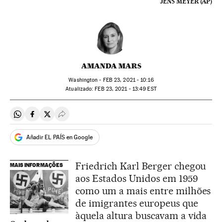
JENS MEYER (AP)
AMANDA MARS
Washington -
FEB
23, 2021 - 10:16
atualizado:
FEB
23, 2021 - 13:49
EST
Compartir en Whatsapp
Compartir en Facebook
Compartir en Twitter
Desplegar Redes Sociales
Añadir EL PAÍS en Google
Friedrich Karl Berger chegou
MAIS INFORMAÇÕES
aos Estados Unidos em 1959
como um a mais entre milhões
de imigrantes europeus que
àquela altura buscavam a vida