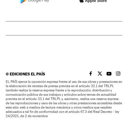
©
EDICIONES EL PAÍS
EL PAÍS BRASIL EN
EL PAÍS BRASI
EL PAÍS B
EL PA
EL PAÍS ejerce la oposición expresa frente al uso de sus obras y prestaciones en
la elaboración de revistas de prensa prevista en el artículo 32.1 del TRLPI;
también realiza la reserva expresa frente a la reproducción, distribución y
comunicación pública de sus trabajos y artículos sobre temas de actualidad
prevista en el artículo 33.1 del TRLPI; y, asimismo, realiza una reserva expresa
de las reproducciones y usos de las obras y otras prestaciones accesibles desde
este sitio web a medios de lectura mecánica u otros medios que resulten
adecuados a tal fin de conformidad con el artículo 67.3 del Real Decreto - ley
24/2021, de 2 de noviembre